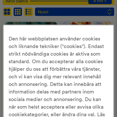
8 tim +
Aktiv baktid
Nyast
Nyast
Betyg
Namn
Den här webbplatsen använder cookies
och liknande tekniker ("cookies"). Endast
strikt nödvändiga cookies är aktiva som
standard. Om du accepterar alla cookies
hjälper du oss att förbättra våra tjänster,
och vi kan visa dig mer relevant innehåll
Saffranskrans med
Påskharebröd
smuldeg
och annonsering. Detta kan innebära att
information delas med partners inom
30 min
1 tim 25 min
sociala medier och annonsering. Du kan
40 min
2 tim 40 min
när som helst acceptera eller avvisa olika
cookiekategorier, eller ändra dina val. Läs