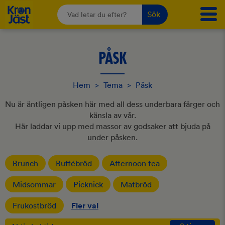
Sök
PÅSK
Hem
>
Tema
>
Påsk
Nu är äntligen påsken här med all dess underbara färger och
känsla av vår.
Här laddar vi upp med massor av godsaker att bjuda på
under påsken.
Brunch
Buffébröd
Afternoon tea
Midsommar
Picknick
Matbröd
Frukostbröd
Fler val