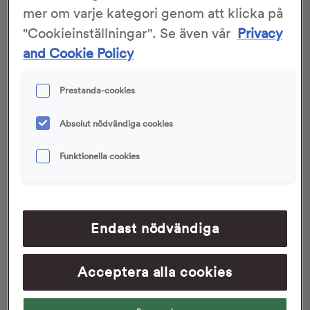
mer om varje kategori genom att klicka på
"Cookieinställningar". Se även vår
Privacy
and Cookie Policy
Prestanda-cookies
Absolut nödvändiga cookies
Saffransbriocher
Frukostfrallor toppade
Funktionella cookies
med härliga frön
30 min
1 tim 40 min
50 min
1 tim 50 min
Endast nödvändiga
Acceptera alla cookies