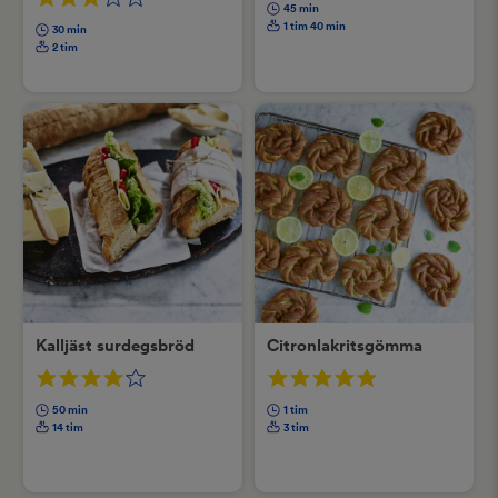
45 min
1 tim 40 min
30 min
2 tim
Kalljäst surdegsbröd
Citronlakritsgömma
50 min
1 tim
14 tim
3 tim