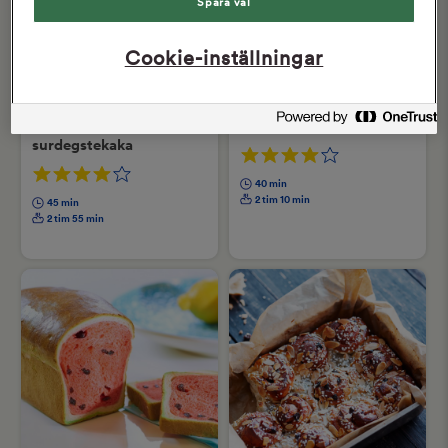
Spara val
Cookie-inställningar
Räksmörgås på god
Fröknäcke med surdeg
surdegstekaka
40 min
2 tim 10 min
45 min
2 tim 55 min