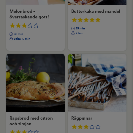
Melonbröd -
Butterkaka med mandel
överraskande gott!
35 min
2 tim
30 min
2 tim 10 min
Rapsbröd med citron
Rågpinnar
och timjan