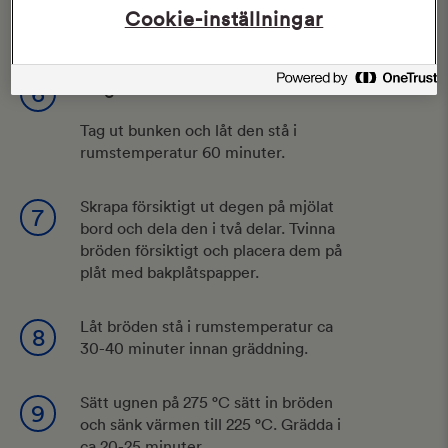
minuter till innan du sätter den i
Cookie-inställningar
kylen över natten.
Dag 2
6
Tag ut bunken och låt den stå i
rumstemperatur 60 minuter.
Skrapa försiktigt ut degen på mjölat
7
bord och dela den i två delar. Tvinna
bröden försiktigt och placera dem på
plåt med bakplåtspapper.
Låt bröden stå i rumstemperatur ca
8
30-40 minuter innan gräddning.
Sätt ugnen på 275 °C sätt in bröden
9
och sänk värmen till 225 °C. Grädda i
ca 20-25 minuter.