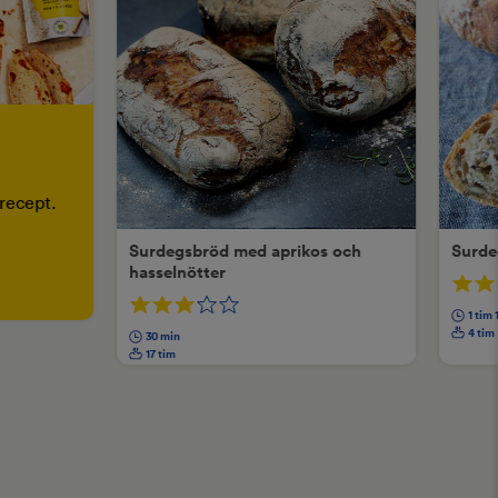
recept.
Surdegsbröd med aprikos och
Surde
hasselnötter
1 tim
4 tim
30 min
17 tim