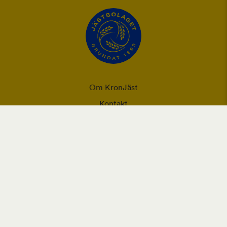
Om KronJäst
Kontakt
Integritet
Ansvarsförklaring
Användning utav cookies och personuppgifter
Vår webbplats placerar cookies (informationskapslar) på din
enhet om du har godkänt det i webbläsarens inställningar.
Cookies används för förbättring av webbplatsen, analys och
intressebaserad reklam.
Läs mer om Orklas behandling av personuppgifter, inklusive rätt