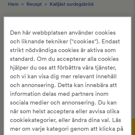
Hem
>
Recept
>
Kalljäst surdegsbröd
KALLJÄST SURDEGSBRÖD
Den här webbplatsen använder cookies
4.04/5
och liknande tekniker ("cookies"). Endast
28 Röster
strikt nödvändiga cookies är aktiva som
standard. Om du accepterar alla cookies
KronJäst
2 bröd
hjälper du oss att förbättra våra tjänster,
50 min
14 tim
och vi kan visa dig mer relevant innehåll
och annonsering. Detta kan innebära att
Surdegsbröd
som får jäsa över natten. Ett gott bröd med
tydlig smak av
surdeg
.
information delas med partners inom
sociala medier och annonsering. Du kan
när som helst acceptera eller avvisa olika
cookiekategorier, eller ändra dina val. Läs
Gör så här:
mer om varje kategori genom att klicka på