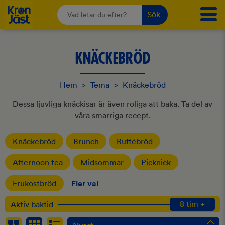
Sök
KNÄCKEBRÖD
Hem
>
Tema
>
Knäckebröd
Dessa ljuvliga knäckisar är även roliga att baka. Ta del av
våra smarriga recept.
Knäckebröd
Brunch
Buffébröd
Afternoon tea
Midsommar
Picknick
Frukostbröd
Fler val
8 tim +
Aktiv baktid