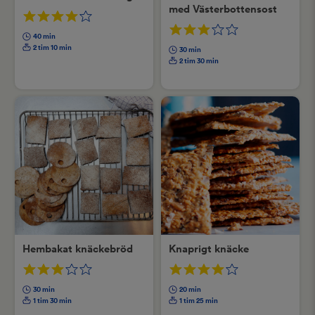
med Västerbottensost
40 min
2 tim 10 min
30 min
2 tim 30 min
Hembakat knäckebröd
Knaprigt knäcke
30 min
20 min
1 tim 30 min
1 tim 25 min