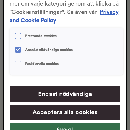
mer om varje kategori genom att klicka på
"Cookieinställningar". Se även vår
Privacy
and Cookie Policy
Prestanda-cookies
Knäckebröd med
Chokladknäcke
Absolut nödvändiga cookies
rödbetor, chèvreost och
rostade valnötter
Funktionella cookies
40 min
2 tim 10 min
45 min
2 tim 15 min
Endast nödvändiga
Acceptera alla cookies
Spara val