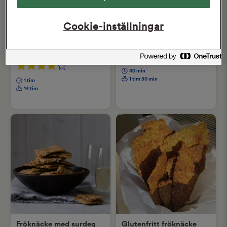
Cookie-inställningar
Citron- och svartpeppar
Fröknäcke
knäcke
40 min
1 tim 50 min
1 tim
14 tim
Fröknäcke med surdeg
Glutenfritt fröknäcke