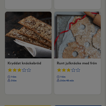
Kryddat knäckebröd
Runt julknäcke med frön
1 tim
1 tim
3 tim
2 tim 45 min