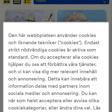
Nyast
Nyast
Betyg
Namn
Den här webbplatsen använder cookies
och liknande tekniker ("cookies"). Endast
strikt nödvändiga cookies är aktiva som
standard. Om du accepterar alla cookies
hjälper du oss att förbättra våra tjänster,
Knäckebröd med
Knäckebröd med linser
kummin & flingsalt
och solrosfrön
och vi kan visa dig mer relevant innehåll
och annonsering. Detta kan innebära att
1 tim 15 min
45 min
information delas med partners inom
2 tim
3 tim 15 min
sociala medier och annonsering. Du kan
när som helst acceptera eller avvisa olika
cookiekategorier, eller ändra dina val. Läs