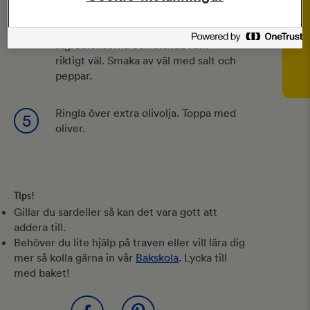
4
brödet (häll bort eventuell vätska
från tomaterna). Tillsätt resten av
ingredienserna och blanda runt
riktigt väl. Smaka av väl med salt och
peppar.
Ringla över extra olivolja. Toppa med
5
oliver.
Tips!
Gillar du sardeller så kan det vara gott att
addera till.
Behöver du lite hjälp på traven eller vill lära dig
mer så kolla gärna in vår
Bakskola
. Lycka till
med baket!