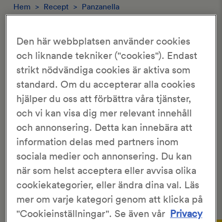
Hem
>
Recept
>
Panzanella
PANZANELLA
Den här webbplatsen använder cookies
och liknande tekniker ("cookies"). Endast
3/5
strikt nödvändiga cookies är aktiva som
570 Röster
standard. Om du accepterar alla cookies
hjälper du oss att förbättra våra tjänster,
KronJäst
4 portioner
och vi kan visa dig mer relevant innehåll
30 min
1 tim 30 min
och annonsering. Detta kan innebära att
information delas med partners inom
En underbar italiensk sallad där halvtorrt bröd kommer
som allra bäst till användning. Det är viktigt att brödet får
sociala medier och annonsering. Du kan
ligga och dra i minst 1 timme, men gärna en hel dag.
när som helst acceptera eller avvisa olika
Bröd och
tomat
är grunden, som sedan gärna byggs på
cookiekategorier, eller ändra dina val. Läs
med gurka, oliver m.m. Perfekt sommarsallad till en bit
grillad fisk eller kalvinnanlår.
mer om varje kategori genom att klicka på
"Cookieinställningar". Se även vår
Privacy