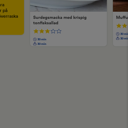
åra
r på
överraska
Surdegsmacka med krispig
Muffu
tonfisksallad
30 mi
30 mi
30 min
30 min