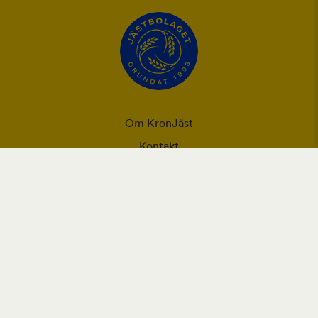
Om KronJäst
Kontakt
Integritet
Ansvarsförklaring
Användning utav cookies och personuppgifter
Vår webbplats placerar cookies (informationskapslar) på din
enhet om du har godkänt det i webbläsarens inställningar.
Cookies används för förbättring av webbplatsen, analys och
intressebaserad reklam.
Läs mer om Orklas behandling av personuppgifter, inklusive rätt