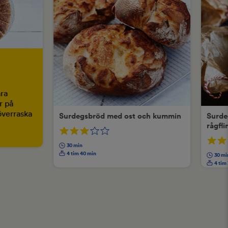
åra
r på
överraska
Surdegsbröd med ost och kummin
Surde
rågfli
30 min
4 tim 40 min
30 mi
4 tim