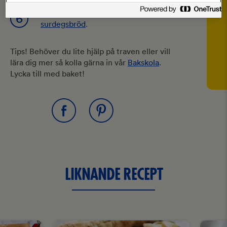
Servera tillsammans med nybakat
6
surdegsbröd
.
Tips! Behöver du lite hjälp på traven eller vill
lära dig mer så kolla gärna in vår
Bakskola
.
Lycka till med baket!
LIKNANDE RECEPT