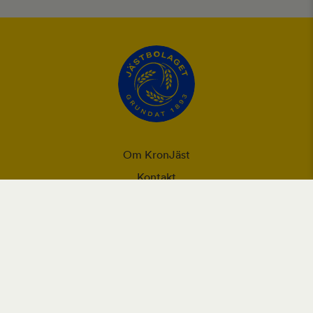
Om KronJäst
Kontakt
Integritet
Ansvarsförklaring
Användning utav cookies och personuppgifter
Vår webbplats placerar cookies (informationskapslar) på din
enhet om du har godkänt det i webbläsarens inställningar.
Cookies används för förbättring av webbplatsen, analys och
intressebaserad reklam.