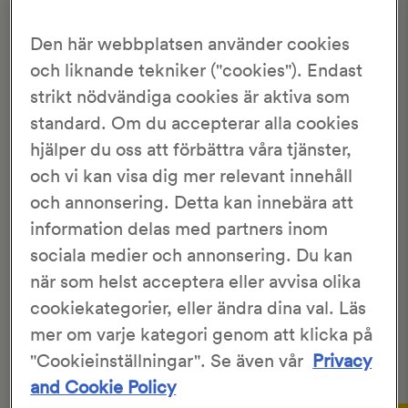
Hem
>
Recept
>
Chermoula
Den här webbplatsen använder cookies
CHERMOULA
och liknande tekniker ("cookies"). Endast
strikt nödvändiga cookies är aktiva som
standard. Om du accepterar alla cookies
3.29/5
419 Röster
hjälper du oss att förbättra våra tjänster,
och vi kan visa dig mer relevant innehåll
Marie Skogström
30 min
och annonsering. Detta kan innebära att
30 min
information delas med partners inom
sociala medier och annonsering. Du kan
Chermoula är en nordafrikansk dressing som passar
när som helst acceptera eller avvisa olika
mycket bra till t.ex. en sallad en varm sommardag!
Servera ett gott
surdegsbröd
till. Sätt degen på kvällen,
cookiekategorier, eller ändra dina val. Läs
låt jäsa i kylskåpet över natten, ta fram och baka av på
mer om varje kategori genom att klicka på
morgonen. På så sätt kan man vara ute i det vackra
"Cookieinställningar". Se även vår
Privacy
vädret hela dagen.
and Cookie Policy