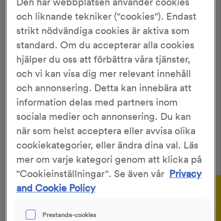
Den här webbplatsen använder cookies
Hem
>
Recept
>
Krutonger av torrt bröd
och liknande tekniker ("cookies"). Endast
strikt nödvändiga cookies är aktiva som
KRUTONGER AV TORRT BRÖD
standard. Om du accepterar alla cookies
hjälper du oss att förbättra våra tjänster,
3.67/5
och vi kan visa dig mer relevant innehåll
3 Röster
och annonsering. Detta kan innebära att
KronJäst
10 min
information delas med partners inom
10 min
sociala medier och annonsering. Du kan
när som helst acceptera eller avvisa olika
Ta till vara det bröd som inte gått åt. Hållbart, gott och
cookiekategorier, eller ändra dina val. Läs
enkelt.
mer om varje kategori genom att klicka på
"Cookieinställningar". Se även vår
Privacy
Gör så här:
and Cookie Policy
Ingredienser
Skär halvtorra till torra brödskivor i
1
Prestanda-cookies
tärningar.