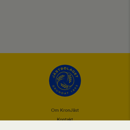
Om KronJäst
Kontakt
Integritet