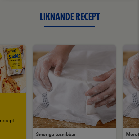
LIKNANDE RECEPT
recept.
Smöriga tesnibbar
Moro