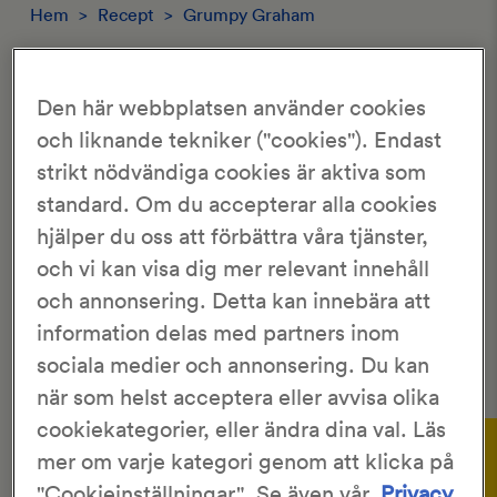
Hem
>
Recept
>
Grumpy Graham
GRUMPY GRAHAM
Den här webbplatsen använder cookies
och liknande tekniker ("cookies"). Endast
4.2/5
15 Röster
strikt nödvändiga cookies är aktiva som
standard. Om du accepterar alla cookies
KronJäst
35 st
hjälper du oss att förbättra våra tjänster,
50 min
3 tim
och vi kan visa dig mer relevant innehåll
och annonsering. Detta kan innebära att
Ett hejdlöst gott
surdegsbröd
med krämigt inre och
information delas med partners inom
frasig yta! Det är dessutom ett praktiskt bröd – då det
sociala medier och annonsering. Du kan
håller länge utan att börja smula.
när som helst acceptera eller avvisa olika
Gör så här:
cookiekategorier, eller ändra dina val. Läs
mer om varje kategori genom att klicka på
"Cookieinställningar". Se även vår
Privacy
Lös jästen i vattnet. Tillsätt