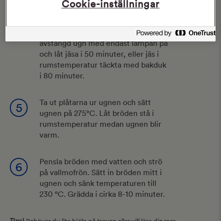
4
Cookie-inställningar
bord och dela i 35 bitar. Fördela
bitarna på plåtar med
bakplåtspapper. Ställ plåtarna i en
avstängd ugn med endast lampan på
och låt jäsa i 50 minuter, eller jäs i
rumstemperatur täckta med bakduk
i 80 minuter.
Ta ut plåtarna ur ugnen och sätt
5
ugnen på 275°C. Låt bröden stå i
rumstemperatur medan ugnen blir
varm.
Pensla bröden med vatten och strö
6
på vallmofrön. Sätt in bröden mitt i
ugnen och sänk temperaturen till
230 °C. Grädda i cirka 8-10 minuter.