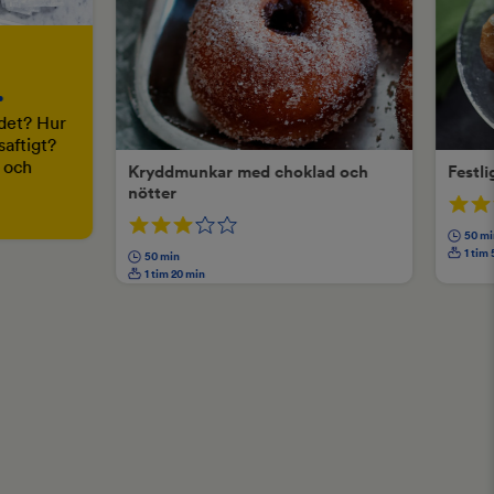
.
ödet? Hur
saftigt?
d och
Kryddmunkar med choklad och
Festli
nötter
50 mi
1 tim
50 min
1 tim 20 min