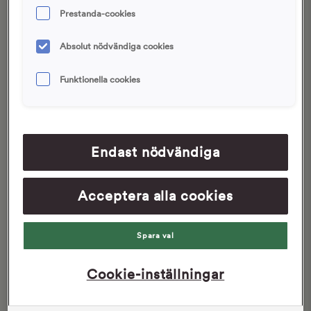
Prestanda-cookies
Absolut nödvändiga cookies
Funktionella cookies
Bagelkatter med
Söta krispiga bagels
sesamfrön
Endast nödvändiga
30 min
3 tim
50 min
2 tim 20 min
Acceptera alla cookies
LÄSARRECEPT
LÄSARRECEPT
Spara val
Cookie-inställningar