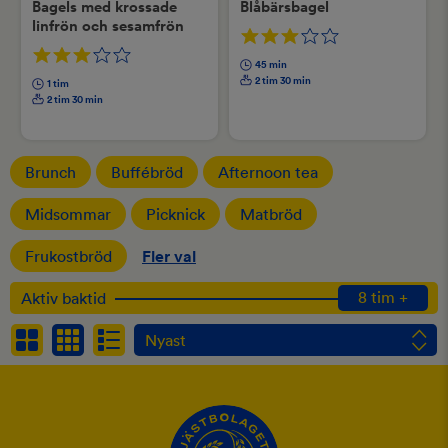
Bagels med krossade
Blåbärsbagel
linfrön och sesamfrön
45 min
2 tim 30 min
1 tim
2 tim 30 min
Brunch
Buffébröd
Afternoon tea
Midsommar
Picknick
Matbröd
Frukostbröd
Fler val
8 tim +
Aktiv baktid
Nyast
Nyast
Betyg
Namn