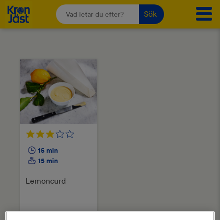
Sök
Archives
15 min
15 min
Lemoncurd