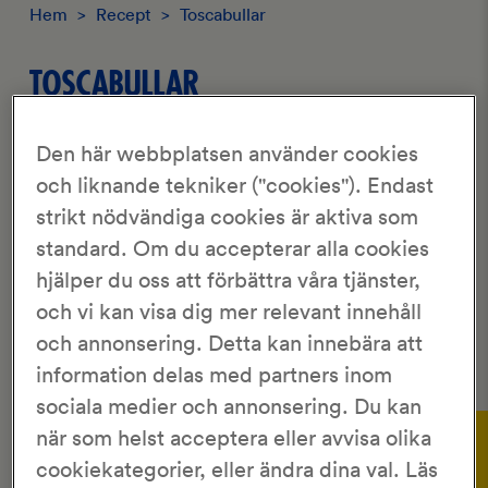
Hem
>
Recept
>
Toscabullar
TOSCABULLAR
3.48/5
Den här webbplatsen använder cookies
262 Röster
och liknande tekniker ("cookies"). Endast
strikt nödvändiga cookies är aktiva som
KronJäst
ca 35 st
standard. Om du accepterar alla cookies
45 min
2 tim 55 min
hjälper du oss att förbättra våra tjänster,
och vi kan visa dig mer relevant innehåll
Saftiga bullar, med en knäckig yta, som riktigt smälter i
munnen. Man kan inte få nog av nog av dessa härliga
och annonsering. Detta kan innebära att
toscabullar!
information delas med partners inom
sociala medier och annonsering. Du kan
Gör så här:
när som helst acceptera eller avvisa olika
cookiekategorier, eller ändra dina val. Läs
Lös jästen i mjölken och vattnet som