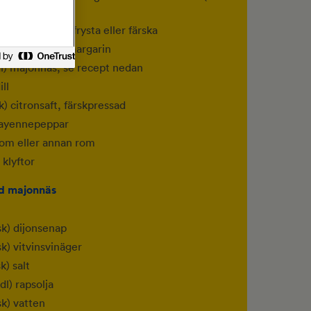
 med skal, djupfrysta eller färska
sk) smör eller margarin
dl) majonnäs, se recept nedan
ill
k) citronsaft, färskpressad
cayennepeppar
rom eller annan rom
 klyftor
 majonnäs
sk) dijonsenap
k) vitvinsvinäger
k) salt
 dl) rapsolja
sk) vatten