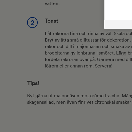
vatten.
Toast
2
Låt räkorna tina och rinna av väl. Skala o
Bryt av åtta små dilltussar för dekoration.
räkor och dill i majonnäsen och smaka av 
brödbitarna gyllenbruna i smöret. Lägg brö
fördela räkröran ovanpå. Garnera med dillk
löjrom eller annan rom. Servera!
Tips!
Byt gärna ut majonnäsen mot crème fraiche. Många 
skagensallad, men även finrivet citronskal smakar 