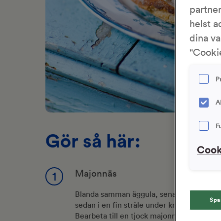
partne
helst a
dina va
"Cookie
P
A
F
Gör så här:
Cook
Majonnäs
1
Blanda samman äggula, senap, vinäger och sa
Spa
sedan i en fin stråle under kraftig omrörn
Bearbeta till en tjock majonnäs. Vill du 