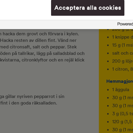
ovan)
Acceptera alla cookies
1 kg räkor
20 g (2 m
200 g (2 
ch hacka dem grovt och förvara i kylen.
1 knippe d
 Hacka resten av dillen fint. Vänd ner
15 g (1 ms
med citronsaft, salt och peppar. Stek
salt och 
den på tallrikar, lägg på salladsblad och
vistarna, citronklyftor och en rejäl klick
200 g löj
1 citron, 8
Hemmagjord
1 äggula
gillar nyriven pepparrot i sin
30 g (1 m
fint i den goda räksalladen.
30 g (1 ms
3 g (0,5 ts
120 g (1,5
30 g (1 m