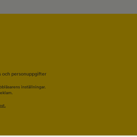
 och personuppgifter
bläsarens inställningar.
reklam.
st.