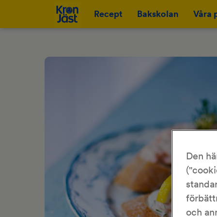
Recept
Bakskolan
Våra 
Den hä
("cooki
standar
förbätt
och an