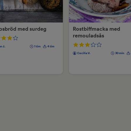
rosbröd med surdeg
Rostbiffmacka med
remouladsås
n J.
1 tim
4 tim
Cecilia V.
30 min