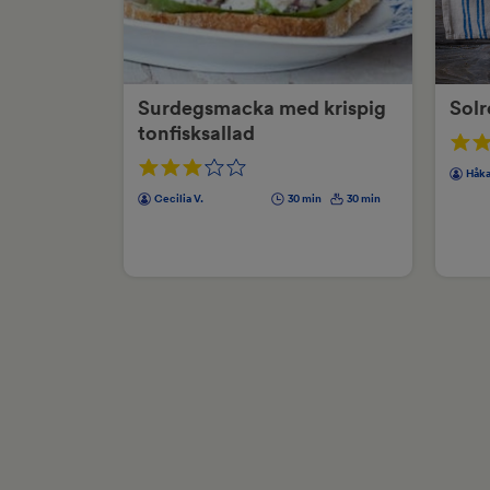
Surdegsmacka med krispig
Sol
tonfisksallad
Håka
Cecilia V.
30 min
30 min