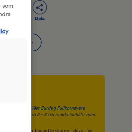
r som
ändra
Dela
Spara
licy
er
er
 bakat på
KronJäst Surdeg Fullkornsvete
aksätt gärna med 2 – 3 tsk malda fänkåls- eller
egspadet.
urdegsbröd eller baguette skuren i skivor (se