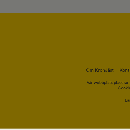
Om KronJäst
Kont
Vår webbplats placerar 
Cookie
Lä