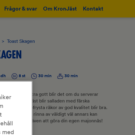
Frågor & svar
Om KronJäst
Kontakt
>
Toast Skagen
KAGEN
adh
8 st
30 min
30 min
r alltid rätt. Extra gott blir det om du serverar
iker
surdegsbröd
. Bäst blir salladen med färska
om
 men även djupfrysta räkor av god kvalitet blir bra.
 lake så låt dem rinna av väldigt väl annars kan
t
ch tråkig. Prova även att göra din egen majonnäs!
nehåll
as med