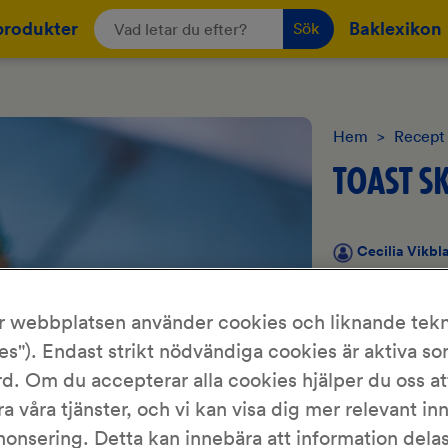
produkter
Baklexikon
Sök
Hem
>
Recept
TOAST S
Cecilia Vikbl
En skagentoast ä
r webbplatsen använder cookies och liknande tekn
den på en skiva
es"). Endast strikt nödvändiga cookies är aktiva s
nyskalade räkor,
Väljer du räkor i
d. Om du accepterar alla cookies hjälper du oss at
röran bli blöt o
ra våra tjänster, och vi kan visa dig mer relevant in
nonsering. Detta kan innebära att information del