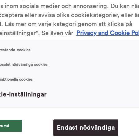
rs inom sociala medier och annonsering. Du kan nä
cceptera eller avvisa olika cookiekategorier, eller 
Skriv ut
l. Läs mer om varje kategori genom att klicka på
inställningar". Se även vår
Privacy and Cookie Po
3.47/5
440 Röst
restanda-cookies
bsolut nödvändiga cookies
unktionella cookies
Ingrediens
ie-inställningar
Toast
Surdegsbröd
(
recept
). Sm
lt i en skål. Tillsätt olja, först droppvis,
ra val
Endast nödvändiga
anisfrön i d
ing. Använd gärna elvisp eller mixerstav.
ha en lösare konsistens så kan du späda med
8 skivor s