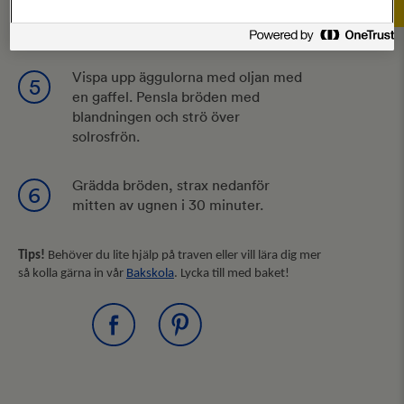
på en bakplåtspappersklädd plåt och
låt jäsa i ytterligare 30-40 minuter.
Vispa upp äggulorna med oljan med
5
en gaffel. Pensla bröden med
blandningen och strö över
solrosfrön.
Grädda bröden, strax nedanför
6
mitten av ugnen i 30 minuter.
Tips!
Behöver du lite hjälp på traven eller vill lära dig mer
så kolla gärna in vår
Bakskola
. Lycka till med baket!