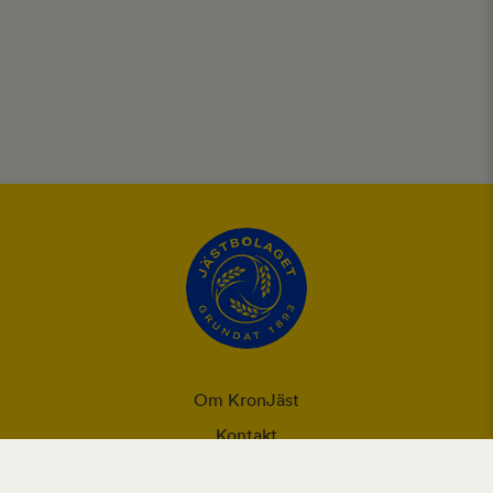
Om KronJäst
Kontakt
Integritet