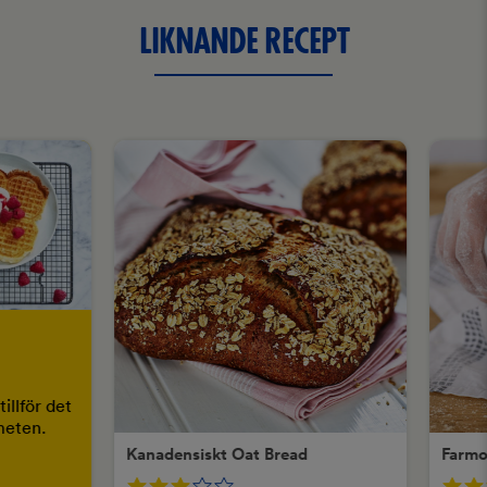
LIKNANDE RECEPT
illför det
smeten.
Kanadensiskt Oat Bread
Farmo