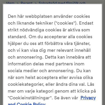
Hem
>
Recept
>
Solrosbröd med filmjölk och
marmelad
Den här webbplatsen använder cookies
SOLROSBRÖD MED FILMJÖLK OCH
och liknande tekniker ("cookies"). Endast
MARMELAD
strikt nödvändiga cookies är aktiva som
standard. Om du accepterar alla cookies
hjälper du oss att förbättra våra tjänster,
3.41/5
470 Röster
och vi kan visa dig mer relevant innehåll
och annonsering. Detta kan innebära att
Angela Bertilsson
4 limpor
information delas med partners inom
25 min
2 tim 20 min
sociala medier och annonsering. Du kan
när som helst acceptera eller avvisa olika
Ett härligt solrosbröd med filmjölk och marmelad.
cookiekategorier, eller ändra dina val. Läs
Detta är ett recept från en av våra läsare och är inte
mer om varje kategori genom att klicka på
skapat eller testbakat av
KronJäst
.
"Cookieinställningar". Se även vår
Privacy
and Cookie Policy