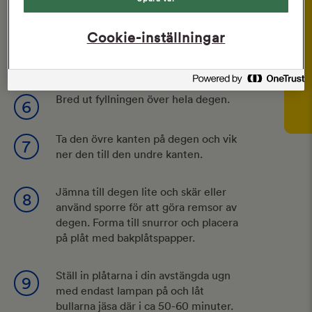
mycket luft i fyllningen.
Cookie-inställningar
Kavla ut degen till en lång rektangel,
5
ca 40 cm bred och 0,5 cm tjock.
Bred ut fyllningen över hela degen.
6
Ta den övre kanten på degen och vik
7
ner den till den undre kanten.
Jämna till degen lite och skär eller
8
använd sporre för att göra remsor av
degen. Forma till snurror och placera
på plåt med bakplåtspapper.
Ställ in plåtarna i din avstängda ugn
9
med endast lampan på och låt
bullarna jäsa där i ca 50-60 minuter.