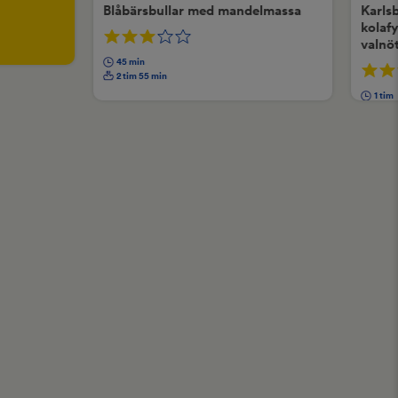
Blåbärsbullar med mandelmassa
Karls
kolaf
valnö
45 min
2 tim 55 min
1 tim
3 tim