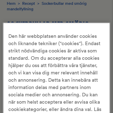
Hem
>
Recept
>
Sockerbullar med smörig
mandelfyllning
SOCKERBULLAR MED SMÖRIG
MANDELFYLLNING
Den här webbplatsen använder cookies
och liknande tekniker ("cookies"). Endast
1.27/5
strikt nödvändiga cookies är aktiva som
11 Röster
standard. Om du accepterar alla cookies
hjälper du oss att förbättra våra tjänster,
KronJäst
ca 30 st
och vi kan visa dig mer relevant innehåll
50 min
2 tim 55 min
och annonsering. Detta kan innebära att
information delas med partners inom
Barnsligt goda sockerbullar som man enkelt kan göra
kransar eller längder av på samma
deg
.
sociala medier och annonsering. Du kan
när som helst acceptera eller avvisa olika
Bullarna går utmärkt att frysa.
cookiekategorier, eller ändra dina val. Läs