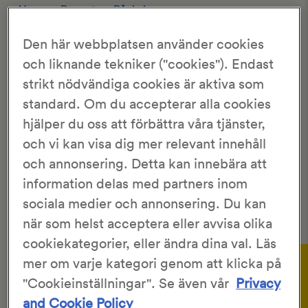
Hem
>
Recept
>
Rågkakor
Den här webbplatsen använder cookies
RÅGKAKOR
och liknande tekniker ("cookies"). Endast
strikt nödvändiga cookies är aktiva som
2.83/5
standard. Om du accepterar alla cookies
6 Röster
hjälper du oss att förbättra våra tjänster,
KronJäst
4 st
och vi kan visa dig mer relevant innehåll
1 tim
1 tim 30 min
och annonsering. Detta kan innebära att
information delas med partners inom
Frukostbröd är kul att variera. Prova denna rågkaka, god
sociala medier och annonsering. Du kan
och mättande.
när som helst acceptera eller avvisa olika
cookiekategorier, eller ändra dina val. Läs
Gör så här:
mer om varje kategori genom att klicka på
Ingredienser
"Cookieinställningar". Se även vår
Privacy
Lös jästen i mjölken, ca 25 °C.
1
and Cookie Policy