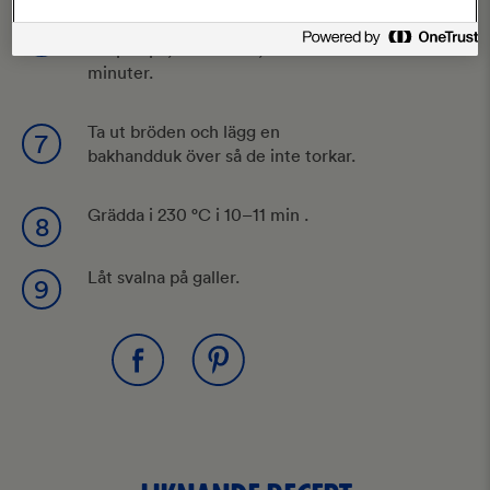
Jäs bröden i en avstängd ugn med
6
lampan på, max 35 °C, i ca 40-50
minuter.
Ta ut bröden och lägg en
7
bakhandduk över så de inte torkar.
Grädda i 230 °C i 10–11 min .
8
Låt svalna på galler.
9