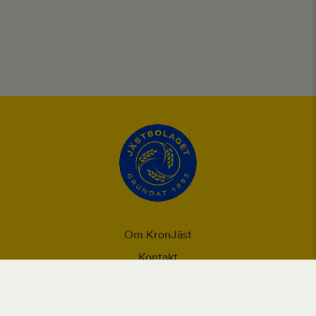
Om KronJäst
Kontakt
Integritet
Ansvarsförklaring