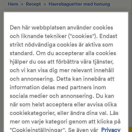
Hem
>
Recept
>
Havrebaguetter med honung
HAVREBAGUETTER MED HONUNG
Den här webbplatsen använder cookies
och liknande tekniker ("cookies"). Endast
3.15/5
strikt nödvändiga cookies är aktiva som
505 Röster
standard. Om du accepterar alla cookies
Linda Elwing
4 st
hjälper du oss att förbättra våra tjänster,
30 min
2 tim 10 min
och vi kan visa dig mer relevant innehåll
och annonsering. Detta kan innebära att
Baguetter
med
havrekli
och honung.
information delas med partners inom
sociala medier och annonsering. Du kan
när som helst acceptera eller avvisa olika
Detta är ett recept från en av våra läsare och är inte
cookiekategorier, eller ändra dina val. Läs
skapat eller testbakat av
KronJäst
.
mer om varje kategori genom att klicka på
Gör så här:
"Cookieinställningar". Se även vår
Privacy