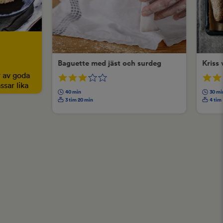
Baguette med jäst och surdeg
Kriss
r av goda
ssar lika
40 min
30 mi
n.
3 tim 20 min
4 tim