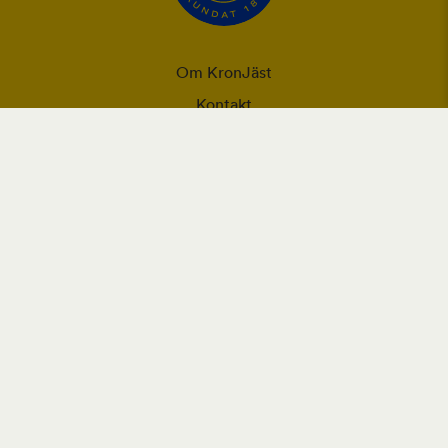
Om KronJäst
Kontakt
Integritet
Ansvarsförklaring
Användning utav cookies och personuppgifter
Vår webbplats placerar cookies (informationskapslar) på din
enhet om du har godkänt det i webbläsarens inställningar.
Cookies används för förbättring av webbplatsen, analys och
intressebaserad reklam.
Läs mer om Orklas behandling av personuppgifter, inklusive rätt
till åtkomst.