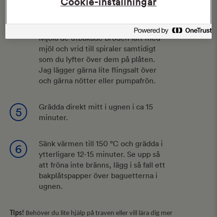
Cookie-inställningar
och snabbt med en degskrapa i fyra
delar. Fös i hop degbitarna till
baguetter lika långa som plåten.
Mjöla de utbakade bröden lätt med
mjöl och vrid till spiraler samtidigt
som du lyfter över dem på plåten.
Jag lägger gärna lite flingsalt över
och gärna nötter eller pumpafrön.
Grädda direkt mitt i ugnen i ca 15
5
minuter.
Sänk värmen till 150 °C och grädda i
6
ytterligare 12-15 minuter. Se upp så
att fröna inte bränns, lägg i så fall ett
bakplåtspapper över baguetterna i
ugnen.
Tips!
Behöver du lite hjälp på traven eller vill lära dig mer