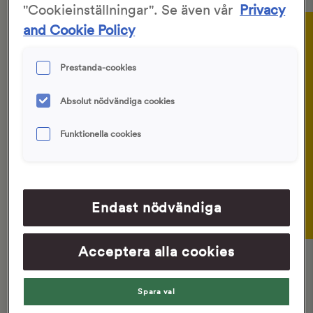
"Cookieinställningar". Se även vår
Privacy
Gör så här:
and Cookie Policy
Ingredienser
Rosta havregryn lätt i ugnen på 200
1
Prestanda-cookies
°C.
Absolut nödvändiga cookies
Rör ut jästen i kallt vatten. Rör i
2
honung, sirap/socker och tillsätt
Funktionella cookies
sedan resterande ingredienser.
Degen bör endast röras om för hand
och blir ganska lös.
Endast nödvändiga
Täck degen med plastfilm och låt vila
3
i 12-14 timmar i rumstemperatur.
Acceptera alla cookies
Förvärm ugnen till 250 °C med
4
vanlig över- och undervärme, sätt in
Spara val
grytan med lock i ugnen så att den
blir varm.