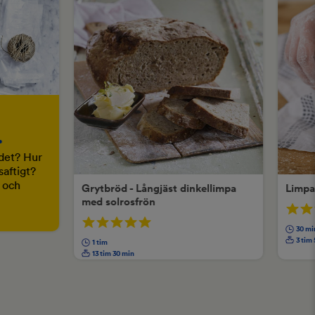
.
ödet? Hur
saftigt?
d och
Grytbröd - Långjäst dinkellimpa
Limpa
med solrosfrön
30 mi
3 tim
1 tim
13 tim 30 min