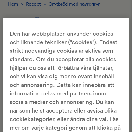
Hem
>
Recept
>
Grytbröd med havregryn
GRYTBRÖD MED HAVREGRYN
Den här webbplatsen använder cookies
2.99/5
och liknande tekniker ("cookies"). Endast
274 Röster
strikt nödvändiga cookies är aktiva som
standard. Om du accepterar alla cookies
KronJäst
1 bröd
40 min
15 tim
hjälper du oss att förbättra våra tjänster,
och vi kan visa dig mer relevant innehåll
och annonsering. Detta kan innebära att
Grytbröd är perfekt att göra om du inte har en bakmaskin
och har svårt att knåda en
deg
för hand. Med kallt
vatten
information delas med partners inom
och mindre mängd
jäst
får degen jäsa under lång tid och
sociala medier och annonsering. Du kan
utveckla goda smaker och aromer. Det här receptet
när som helst acceptera eller avvisa olika
passar bra till en järn- eller lergryta med en diameter på
22-24 cm. Grytan du använder ska tåla 250 °C och ha ett
cookiekategorier, eller ändra dina val. Läs
tillhörande lock.
mer om varje kategori genom att klicka på