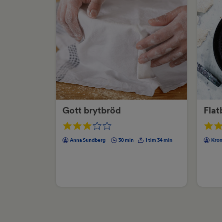
Gott brytbröd
Flat
Anna Sundberg
30 min
1 tim 34 min
Kron