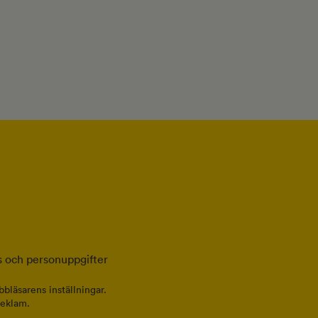
 och personuppgifter
bläsarens inställningar.
reklam.