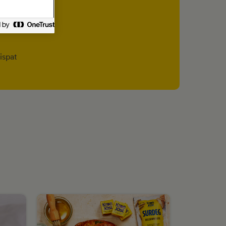
 salt
l) margarin
ispat