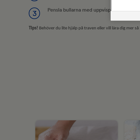
Pensla bullarna med uppvispat ägg. Grädd
3
Tips!
Behöver du lite hjälp på traven eller vill lära dig mer så