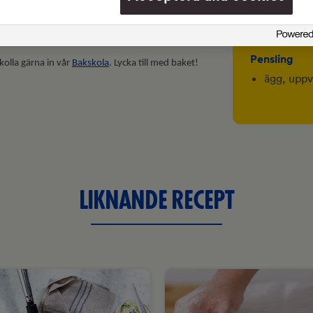
6 g (1 tsk)
a ca 8 minuter i 240 °C.
100 g (1 d
Pensling
 kolla gärna in vår
Bakskola
. Lycka till med baket!
ägg, uppv
LIKNANDE RECEPT