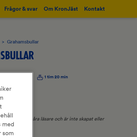
Frågor & svar
Om KronJäst
Kontakt
>
Grahamsbullar
SBULLAR
röm
30 min
1 tim 20 min
iker
om
t
nehåll
ept från en av våra läsare och är inte skapat eller
as med
onJäst
.
r som