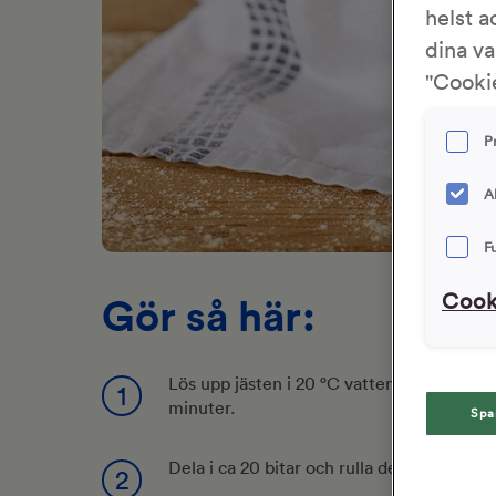
helst a
dina va
"Cookie
P
A
F
Cook
Gör så här:
Lös upp jästen i 20 °C vatten, blanda i övr
1
minuter.
Spa
Dela i ca 20 bitar och rulla dem till runda 
2