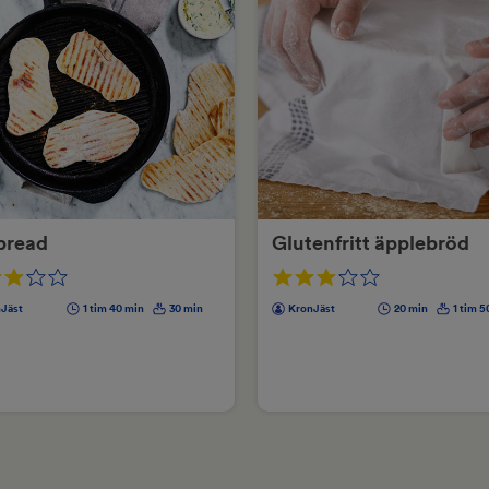
bread
Glutenfritt äpplebröd
Jäst
1 tim 40 min
30 min
KronJäst
20 min
1 tim 5