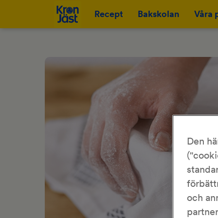
Recept
Bakskolan
Våra 
Den hä
("cooki
standar
förbätt
och an
partne