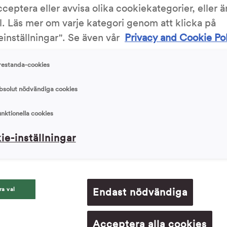
cceptera eller avvisa olika cookiekategorier, eller 
l. Läs mer om varje kategori genom att klicka på
inställningar". Se även vår
Privacy and Cookie Po
Skriv ut
restanda-cookies
3.18/5
500 Röst
bsolut nödvändiga cookies
unktionella cookies
ie-inställningar
Ingrediens
50 g (1 pk
iga ingredienser till en deg. Låt jäsa i 30
500 g (ca
ra val
Endast nödvändiga
400 g (ca
500 g (5 d
bullar. Låt jäsa ytterligare i 30 minuter.
140 g (1 d
Acceptera alla cookies