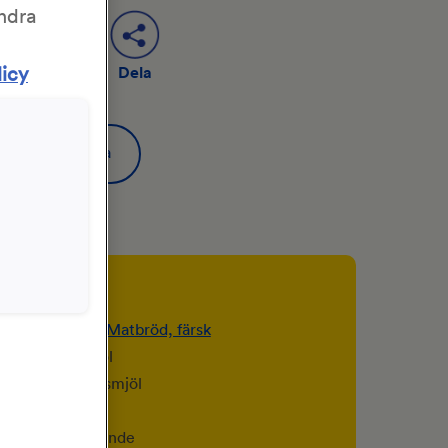
ändra
licy
Dela
Spara
er
er
t)
KronJäst för Matbröd, färsk
 8,5 dl) vetemjöl
 6,5 dl) grahamsmjöl
l) vatten
l ) honung, flytande