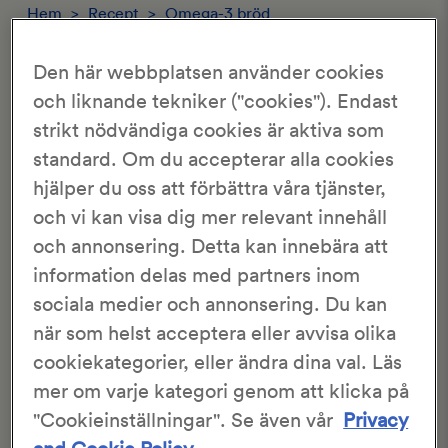
Hem
>
Recept
>
Omega-3 bröd
OMEGA-3 BRÖD
Den här webbplatsen använder cookies
och liknande tekniker ("cookies"). Endast
strikt nödvändiga cookies är aktiva som
3.1/5
452 Röster
standard. Om du accepterar alla cookies
hjälper du oss att förbättra våra tjänster,
Evelina Svensson
25 min
och vi kan visa dig mer relevant innehåll
1 tim 50 min
och annonsering. Detta kan innebära att
information delas med partners inom
Omega-3 bröd toppat med pumpakärnor, sesamfrön och
sociala medier och annonsering. Du kan
vallmofrön.
när som helst acceptera eller avvisa olika
cookiekategorier, eller ändra dina val. Läs
Detta är ett recept från en av våra läsare och är inte
mer om varje kategori genom att klicka på
skapat eller testbakat av
KronJäst
.
"Cookieinställningar". Se även vår
Privacy