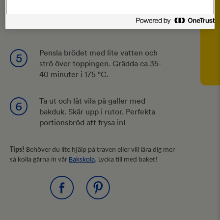
bakplåtspappersklädd ugnsplåt,
30×40 cm. Låt jäsa övertäckt med
bakduk ca 30 minuter.
Pensla brödet med lite vatten och
5
strö över toppingen. Grädda ca 35-
40 minuter i 175 °C.
Ta ut och låt vila på galler med
6
bakduk. Skär upp i rutor. Perfekta
portionsbröd att frysa in!
Tips!
Behöver du lite hjälp på traven eller vill lära dig mer
så kolla gärna in vår
Bakskola
. Lycka till med baket!