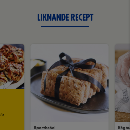
LIKNANDE RECEPT
är.
Sportbröd
Rågbu