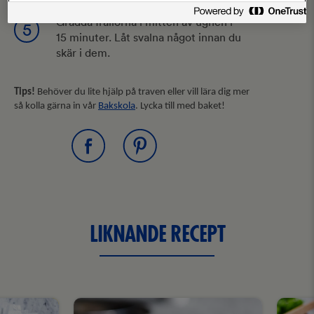
Grädda frallorna i mitten av ugnen i
5
15 minuter. Låt svalna något innan du
skär i dem.
Tips!
Behöver du lite hjälp på traven eller vill lära dig mer
så kolla gärna in vår
Bakskola
. Lycka till med baket!
LIKNANDE RECEPT