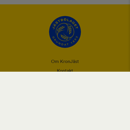
Om KronJäst
Kontakt
Integritet
Ansvarsförklaring
Användning utav cookies och personuppgifter
Vår webbplats placerar cookies (informationskapslar) på din
enhet om du har godkänt det i webbläsarens inställningar.
Cookies används för förbättring av webbplatsen, analys och
intressebaserad reklam.