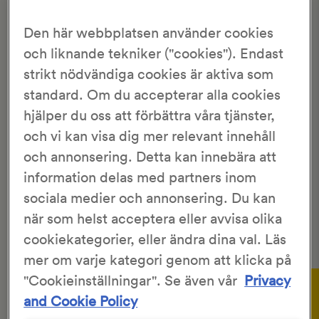
Hem
>
Recept
>
Glutenfria teffrallor
Den här webbplatsen använder cookies
GLUTENFRIA TEFFRALLOR
och liknande tekniker ("cookies"). Endast
strikt nödvändiga cookies är aktiva som
standard. Om du accepterar alla cookies
4.33/5
3 Röster
hjälper du oss att förbättra våra tjänster,
och vi kan visa dig mer relevant innehåll
Maria Blohm
8st frallor
och annonsering. Detta kan innebära att
45 min
11 tim 40 min
information delas med partners inom
sociala medier och annonsering. Du kan
Teff är ett grässlag som är naturligt glutenfritt och väldigt
när som helst acceptera eller avvisa olika
gott. De här frallorna är både mjuka och smakrika. Du
kommer att älska dem, vare sig du har celiaki eller inte!
cookiekategorier, eller ändra dina val. Läs
mer om varje kategori genom att klicka på
Gör så här:
"Cookieinställningar". Se även vår
Privacy
and Cookie Policy
Väg upp vattnet i en bunke och rör