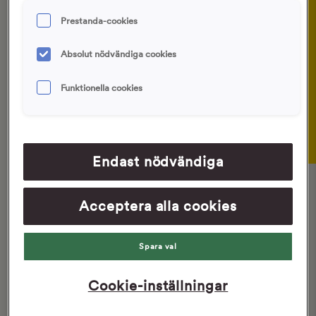
Ingredienser
1
ut jästen i det. Väg sedan upp alla
Prestanda-cookies
övriga ingredienser utom fiberhusk
och blanda för hand med visp, eller
Absolut nödvändiga cookies
med en elvisp, till en slät smet.
Funktionella cookies
Tillsätt fiberhusk under vispning och
2
blanda degen så att den blir slät. I
det här stadiet ska degen vara
ganska lös. Täck bunken med plast
Endast nödvändiga
och jäs i rumstemperatur i 10-12
timmar.
Acceptera alla cookies
Värm ugnen till 250 °C (varmluft 230
3
°C).
Spara val
Skopa upp frallor med en sked direkt
4
ur bunken, och lägg dem på en plåt
Cookie-inställningar
klädd med bakplåtspapper.