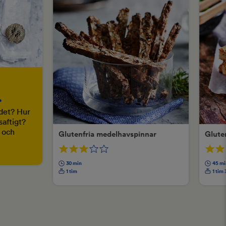
.
ödet? Hur
saftigt?
d och
Glutenfria medelhavspinnar
Glute
30 min
45 mi
1 tim
1 tim