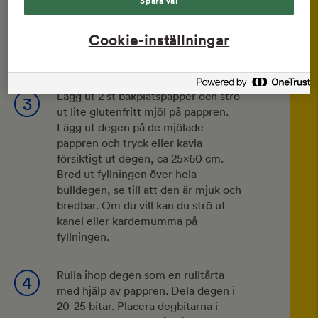
Spara val
minuter. Blanda mandelmassa,
socker och smör till en slät fyllning
Cookie-inställningar
och koka ihop
kokos tosca
medans
degen vilar.
Lägg ut 2 st bakplåtspapper och strö
3
ut lite glutenfritt mjöl på pappren.
Lägg ut degen på de mjölade
pappren och tryck eller kavla
försiktigt ut degen, ca 25×60 cm.
Bred ut fyllningen över hela
bulldegen, se till att den är mjuk och
bredbar. Om du vill kan du strö ut
kanel eller kardemumma på
fyllningen.
Rulla ihop degen som en rulltårta
4
med hjälp av pappren. Dela degen i
20-25 bitar. Placera degbitarna i