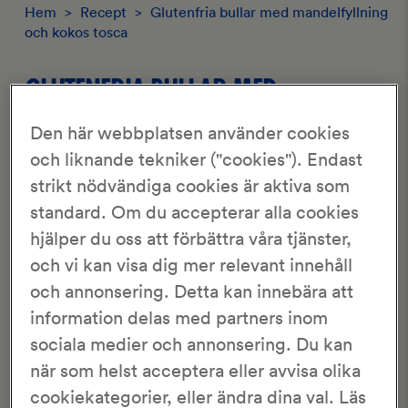
Hem
>
Recept
>
Glutenfria bullar med mandelfyllning
och kokos tosca
GLUTENFRIA BULLAR MED
MANDELFYLLNING OCH KOKOS
Den här webbplatsen använder cookies
TOSCA
och liknande tekniker ("cookies"). Endast
strikt nödvändiga cookies är aktiva som
standard. Om du accepterar alla cookies
3/5
1 Röster
hjälper du oss att förbättra våra tjänster,
och vi kan visa dig mer relevant innehåll
KronJäst
15-20 st
och annonsering. Detta kan innebära att
45 min
2 tim 40 min
information delas med partners inom
sociala medier och annonsering. Du kan
En saftig, supergod, glutenfri bulle med mandelfyllning
när som helst acceptera eller avvisa olika
toppad med
kokos tosca
.
cookiekategorier, eller ändra dina val. Läs
Du kan välja att ta bort kokos toscan och istället strö på