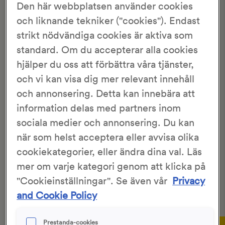
Den här webbplatsen använder cookies
Hem
>
Recept
>
Farmor Hvens limpa
och liknande tekniker ("cookies"). Endast
FARMOR HVENS LIMPA
strikt nödvändiga cookies är aktiva som
standard. Om du accepterar alla cookies
hjälper du oss att förbättra våra tjänster,
3.47/5
466 Röster
och vi kan visa dig mer relevant innehåll
och annonsering. Detta kan innebära att
Maria Hven
20 min
information delas med partners inom
1 tim 50 min
sociala medier och annonsering. Du kan
när som helst acceptera eller avvisa olika
En söt
limpa
från farmor Hvens.
cookiekategorier, eller ändra dina val. Läs
mer om varje kategori genom att klicka på
"Cookieinställningar". Se även vår
Privacy
Detta är ett recept från en av våra läsare och är inte
skapat eller testbakat av
KronJäst
.
and Cookie Policy
Gör så här:
Prestanda-cookies