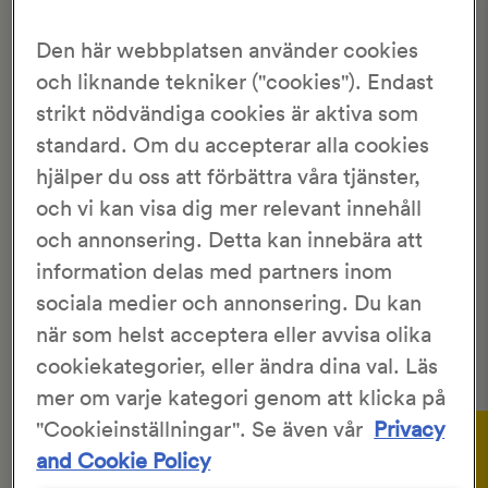
Hem
>
Recept
>
Anisbullar
Den här webbplatsen använder cookies
ANISBULLAR
och liknande tekniker ("cookies"). Endast
strikt nödvändiga cookies är aktiva som
standard. Om du accepterar alla cookies
5/5
2 Röster
hjälper du oss att förbättra våra tjänster,
och vi kan visa dig mer relevant innehåll
KronJäst
20 st
och annonsering. Detta kan innebära att
40 min
2 tim 50 min
information delas med partners inom
sociala medier och annonsering. Du kan
Anis
, med sin smak av lakrits, kan för många vara en helt
när som helst acceptera eller avvisa olika
ny smakupplevelse inom bakning. Dessa bullar smakar
extra bra med
smör
, en god ost eller en härlig marmelad.
cookiekategorier, eller ändra dina val. Läs
mer om varje kategori genom att klicka på
Gör så här:
"Cookieinställningar". Se även vår
Privacy
and Cookie Policy
Lös upp jästen i vattnet. Tillsätt