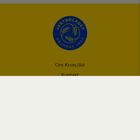
Om KronJäst
Kontakt
Integritet
Ansvarsförklaring
Användning utav cookies och personuppgifter
Vår webbplats placerar cookies (informationskapslar) på din
enhet om du har godkänt det i webbläsarens inställningar.
Cookies används för förbättring av webbplatsen, analys och
intressebaserad reklam.