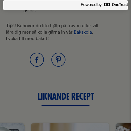
minuter, låt de sedan svalna på ett
galler.
Tips!
Behöver du lite hjälp på traven eller vill
lära dig mer så kolla gärna in vår
Bakskola
.
Lycka till med baket!
LIKNANDE RECEPT