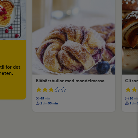
illför det
smeten.
Blåbärsbullar med mandelmassa
Citro
45 min
30 mi
2 tim 55 min
1 tim