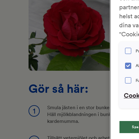
partne
helst a
dina va
"Cookie
P
A
F
Gör så här:
Cook
Smula jästen i en stor bunke. Smält smöret
1
Häll mjölkblandningen i bunken och rör till
kardemumma.
Spa
Tillsätt vetemjölet och arbeta ihop till e