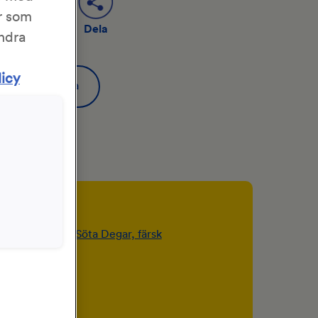
r som
Dela
Spara
ändra
licy
er
er
t)
KronJäst för Söta Degar, färsk
 dl) smör
l) mjölk
l) strösocker
k) salt