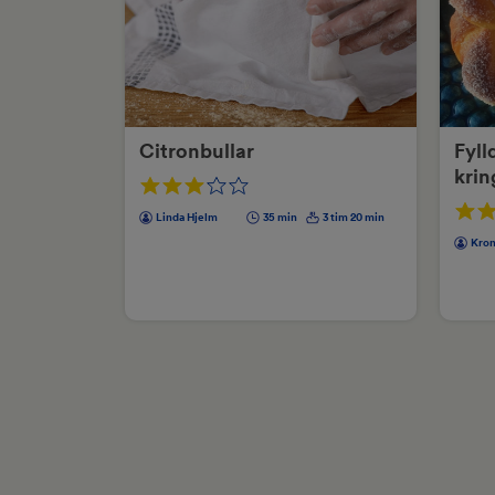
Citronbullar
Fyll
krin
Linda Hjelm
35 min
3 tim 20 min
Kron