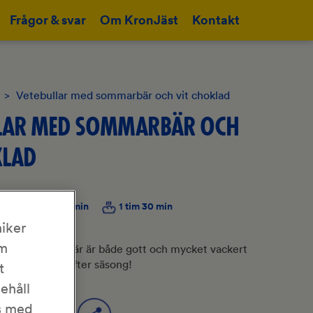
Frågor & svar
Om KronJäst
Kontakt
>
Vetebullar med sommarbär och vit choklad
LAR MED SOMMARBÄR OCH
KLAD
24 st
30 min
1 tim 30 min
iker
om
 goda sommarbär är både gott och mycket vackert
iera gärna bär efter säsong!
t
nehåll
as med