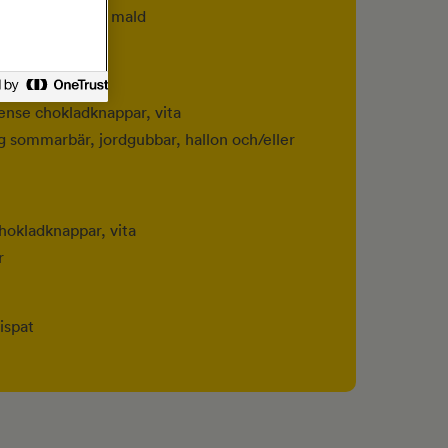
sk) kardemumma, mald
14 dl) vetemjöl
nse chokladknappar, vita
 sommarbär, jordgubbar, hallon och/eller
okladknappar, vita
r
ispat