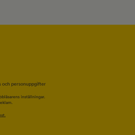
 och personuppgifter
bläsarens inställningar.
reklam.
st.