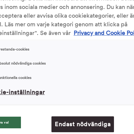
rs inom sociala medier och annonsering. Du kan nä
Skriv ut
cceptera eller avvisa olika cookiekategorier, eller 
l. Läs mer om varje kategori genom att klicka på
inställningar". Se även vår
Privacy and Cookie Po
3.61/5
469 Röst
restanda-cookies
bsolut nödvändiga cookies
unktionella cookies
Ingrediens
ie-inställningar
50 g (1 pk
 och häll i mjölken, värm till ca 25 °C.
150 g (1,5
s jästen smält. Tillsätt socker, salt och
500 g (5 d
200 g (2 d
ra val
Endast nödvändiga
3 g (1/2 ts
n smidig deg. Låt jäsa under bakduk ca 30