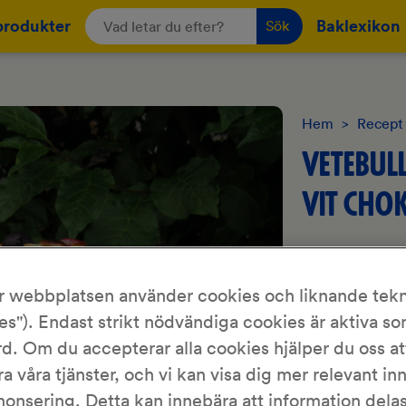
produkter
Baklexikon
Sök
Hem
>
Recept
VETEBUL
VIT CHO
KronJäst
r webbplatsen använder cookies och liknande tekn
es"). Endast strikt nödvändiga cookies är aktiva s
Vit choklad och
att servera. Var
d. Om du accepterar alla cookies hjälper du oss at
ra våra tjänster, och vi kan visa dig mer relevant in
nonsering. Detta kan innebära att information del