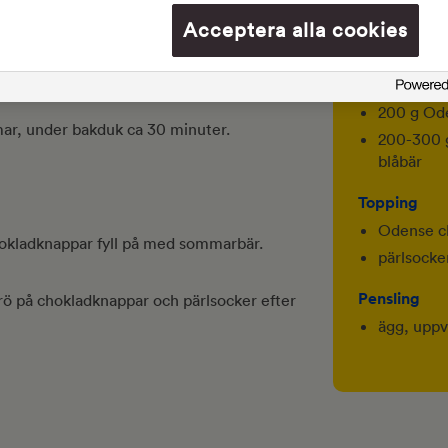
6 g (2 t
Acceptera alla cookies
840 g (ca 
a 12 bullar av varje del.
Fyllning
200 g Ode
rmar, under bakduk ca 30 minuter.
200-300 g
blåbär
Topping
Odense ch
e chokladknappar fyll på med sommarbär.
pärlsocke
Pensling
rö på chokladknappar och pärlsocker efter
ägg, uppv