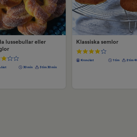
da lussebullar eller
Klassiska semlor
glor
KronJäst
1 tim
2 tim 4
Jäst
30 min
3 tim 30 min