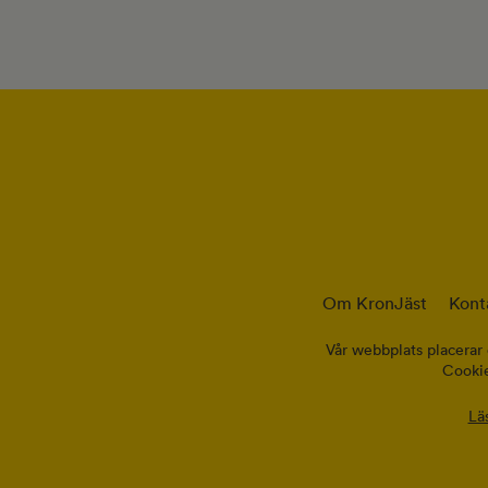
Om KronJäst
Kont
Vår webbplats placerar 
Cookie
Lä