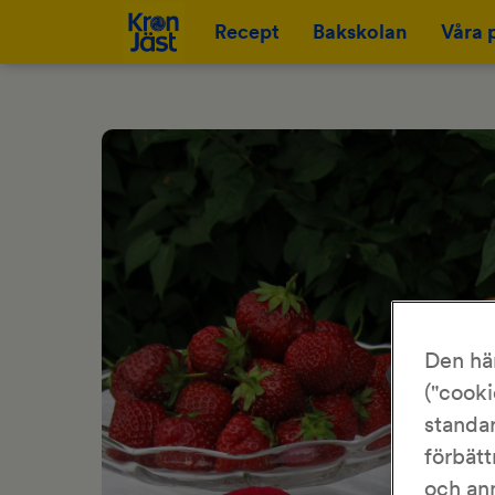
Recept
Bakskolan
Våra 
Den hä
("cooki
standar
förbätt
och an