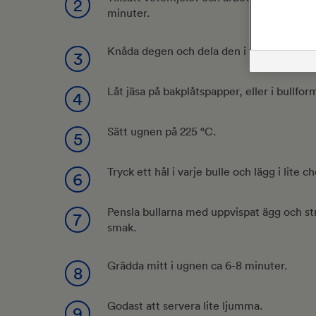
2
minuter.
Knåda degen och dela den i två delar. Form
3
Låt jäsa på bakplåtspapper, eller i bullfo
4
Sätt ugnen på 225 °C.
5
Tryck ett hål i varje bulle och lägg i lit
6
Pensla bullarna med uppvispat ägg och st
7
smak.
Grädda mitt i ugnen ca 6-8 minuter.
8
Godast att servera lite ljumma.
9