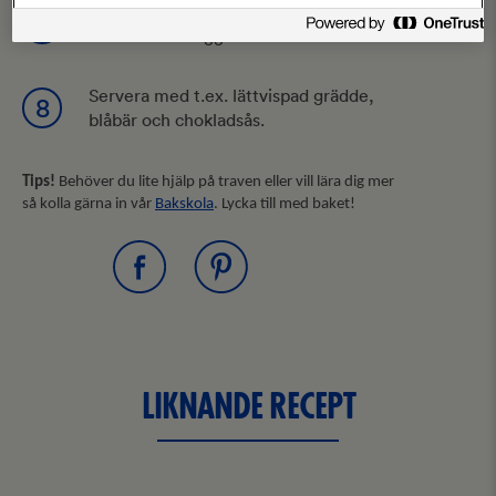
Grädda våfflor och pensla med lite
7
smör mellan laggarna.
Servera med t.ex. lättvispad grädde,
8
blåbär och chokladsås.
Tips!
Behöver du lite hjälp på traven eller vill lära dig mer
så kolla gärna in vår
Bakskola
. Lycka till med baket!
LIKNANDE RECEPT