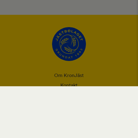
Om KronJäst
Kontakt
Integritet
Ansvarsförklaring
Användning utav cookies och personuppgifter
Vår webbplats placerar cookies (informationskapslar) på din
enhet om du har godkänt det i webbläsarens inställningar.