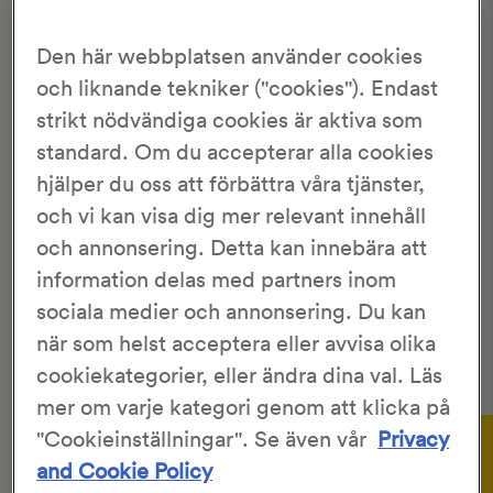
Hem
>
Recept
>
Surdegsvåfflor
Den här webbplatsen använder cookies
SURDEGSVÅFFLOR
och liknande tekniker ("cookies"). Endast
strikt nödvändiga cookies är aktiva som
3.99/5
standard. Om du accepterar alla cookies
694 Röster
hjälper du oss att förbättra våra tjänster,
och vi kan visa dig mer relevant innehåll
KronJäst
ca 15
och annonsering. Detta kan innebära att
40 min
1 tim 40 min
information delas med partners inom
sociala medier och annonsering. Du kan
Härligt
krispiga våfflor
med smak av
surdeg
. Gillar du
våfflor
är det nästan ett måste att prova detta underbart
när som helst acceptera eller avvisa olika
goda recept!
cookiekategorier, eller ändra dina val. Läs
mer om varje kategori genom att klicka på
Gör så här:
"Cookieinställningar". Se även vår
Privacy
and Cookie Policy
Smula ner KronJäst för söta degar,