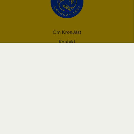
Om KronJäst
Kontakt
Integritet
Ansvarsförklaring
Användning utav cookies och personuppgifter
Vår webbplats placerar cookies (informationskapslar) på din
enhet om du har godkänt det i webbläsarens inställningar.
Cookies används för förbättring av webbplatsen, analys och
intressebaserad reklam.
Läs mer om Orklas behandling av personuppgifter, inklusive rätt
till åtkomst.