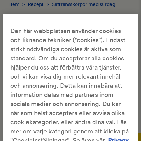
Hem
>
Recept
>
Saffransskorpor med surdeg
SAFFRANSSKORPOR MED SURDEG
Den här webbplatsen använder cookies
och liknande tekniker ("cookies"). Endast
3.26/5
460 Röster
strikt nödvändiga cookies är aktiva som
standard. Om du accepterar alla cookies
KronJäst
45 min
hjälper du oss att förbättra våra tjänster,
4 tim
och vi kan visa dig mer relevant innehåll
och annonsering. Detta kan innebära att
Goda skorpor som kan bakas i god tid före jul. Prova
information delas med partners inom
gärna att baka skorpor i olika former, både stora eller
sociala medier och annonsering. Du kan
små. Du kan också stansa ut små ”bullbitar” med
pepparkaksformer såsom stjärnor och hjärtan. Mycket
när som helst acceptera eller avvisa olika
trevligt och uppskattat att servera!
cookiekategorier, eller ändra dina val. Läs
mer om varje kategori genom att klicka på
Gör så här:
"Cookieinställningar". Se även vår
Privacy