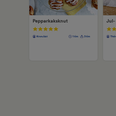
Pepparkaksknut
Jul-
KronJäst
1 tim
3 tim
Thér