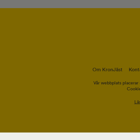
Om KronJäst
Kont
Vår webbplats placerar 
Cookie
Lä