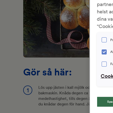
partne
helst a
dina va
"Cookie
P
A
F
Gör så här:
Cook
Lös upp jästen i kall mjölk och vatten. Lä
1
bakmaskin. Knåda degen ca 10 minuter på
medelhastighet, tills degen är slät och sl
Spa
du knådar degen för hand. Jäs den täckta 