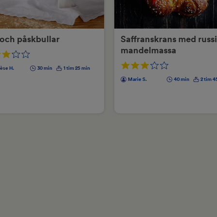
 och påskbullar
Saffranskrans med russi
mandelmassa
èse H.
30 min
1 tim 25 min
Marie S.
40 min
2 tim 4