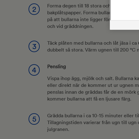
Forma degen till 18 stora och 4 små bulla
2
bakplåtspapper. Forma bullarna till en jul
på att bullarna inte ligger för nära varand
och vid gräddningen.
Täck plåten med bullarna och låt jäsa i ca 6
3
dubbelt så stora. Värm ugnen till 200 °
Pensling
4
Vispa ihop ägg, mjölk och salt. Bullarna 
eller direkt när de kommer ut ur ugnen 
penslas innan de gräddas får de en mörk 
kommer bullarna att få en ljusare färg.
Grädda bullarna i ca 10-15 minuter eller til
5
Tillagningstiden varierar från ugn till ugn
julgranen.