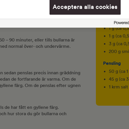
9 g (ca 3
r och lägg på en bakplåt med
Acceptera alla cookies
gran (beroende på plåtens storlek). Tänk
3 g (ca 1 
ra, då de jäser och blir större både innan
3 g (ca 1 
1 g (ca 0,
1 g (ca 0,
0 – 90 minuter, eller tills bullarna är
3 g (ca 0,5
C med normal över- och undervärme.
200 g sm
Pensling
50 g (ca 1
kan sedan penslas precis innan gräddning
45 g (ca 
medan de fortfarande är varma. Om de
gyllene färg. Om de penslas efter ugnen
1 krm salt
ls de har fått en gyllene färg.
 och hur stora du gör bullarna och