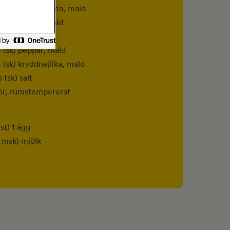
 tsk) kardemumma, mald
tsk) ingefära, mald
tsk) kanel, mald
5 tsk) peppar, mald
5 tsk) kryddnejlika, mald
 tsk) salt
ör, rumstempererat
 st) 1 ägg
3 msk) mjölk