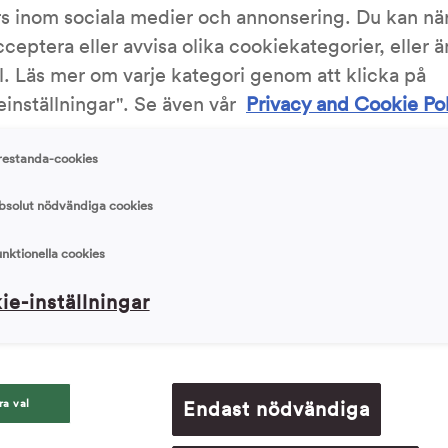
rs inom sociala medier och annonsering. Du kan nä
Skriv ut
cceptera eller avvisa olika cookiekategorier, eller 
l. Läs mer om varje kategori genom att klicka på
inställningar". Se även vår
Privacy and Cookie Po
4/5
1 Röster
restanda-cookies
bsolut nödvändiga cookies
unktionella cookies
Ingrediens
ie-inställningar
50 g (1 pk
gg sedan alla ingredienserna i en
250 g (ca 
 låg hastighet och 2 minuter på
250 g (ca 
äpper från skålens kanter. Dubbla tiden om
ra val
Endast nödvändiga
1000 g (ca
bulldegen i ca 30 minuter.
260 g (ca 