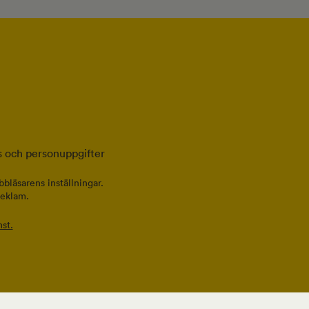
 och personuppgifter
bläsarens inställningar.
reklam.
st.