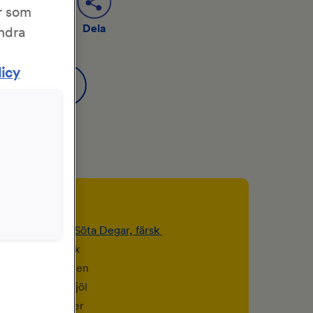
r som
Dela
Spara
ändra
licy
er
t)
KronJäst för Söta Degar, färsk
2,5 dl) kall mjölk
2,5 dl) kallt vatten
 16,7 dl) vetemjöl
4,3 dl) florsocker