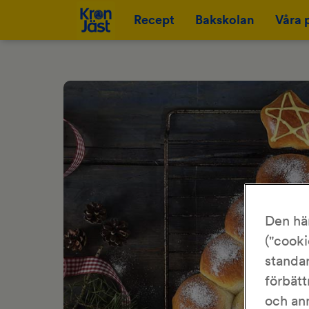
Recept
Bakskolan
Våra 
Den hä
("cooki
standar
förbätt
och an