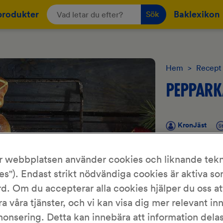
produkter
Baklexikon
Sök
Hem
>
Recept
PEPPARK
KronJäst
Pepparkaksbulla
r webbplatsen använder cookies och liknande tekn
kryddblandninge
es"). Endast strikt nödvändiga cookies är aktiva s
med julkänsla. G
d. Om du accepterar alla cookies hjälper du oss at
till julavslutning
ra våra tjänster, och vi kan visa dig mer relevant in
nonsering. Detta kan innebära att information del