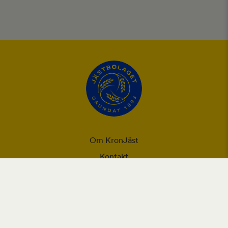
Om KronJäst
Kontakt
Integritet
Ansvarsförklaring
Användning utav cookies och personuppgifter
Vår webbplats placerar cookies (informationskapslar) på din