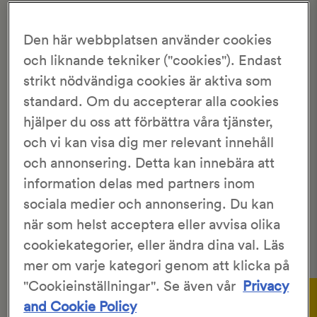
Hem
>
Recept
>
Naanbröd
Den här webbplatsen använder cookies
NAANBRÖD
och liknande tekniker ("cookies"). Endast
strikt nödvändiga cookies är aktiva som
3.35/5
standard. Om du accepterar alla cookies
461 Röster
hjälper du oss att förbättra våra tjänster,
och vi kan visa dig mer relevant innehåll
Vardagsgott
12 st
50 min
1 tim 55 min
och annonsering. Detta kan innebära att
information delas med partners inom
sociala medier och annonsering. Du kan
Naanbröd, perfekt tillbehör till härliga grytor.
när som helst acceptera eller avvisa olika
Detta är ett recept från en av våra läsare och är inte
cookiekategorier, eller ändra dina val. Läs
skapat eller testbakat av
KronJäst
.
mer om varje kategori genom att klicka på
Gör så här:
"Cookieinställningar". Se även vår
Privacy
and Cookie Policy