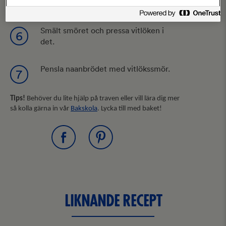
brun yta.
Smält smöret och pressa vitlöken i
6
det.
Pensla naanbrödet med vitlökssmör.
7
Tips!
Behöver du lite hjälp på traven eller vill lära dig mer
så kolla gärna in vår
Bakskola
. Lycka till med baket!
LIKNANDE RECEPT