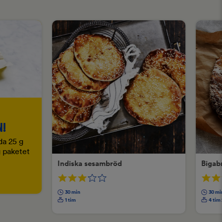
N!
da 25 g
 g paketet
Indiska sesambröd
Bigab
30 min
30 mi
1 tim
4 tim