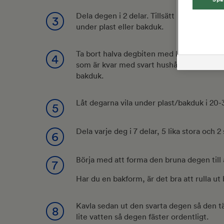
Dela degen i 2 delar. Tillsätt kakao och m
3
under plast eller bakduk.
Ta bort halva degbiten med kakao och läg
4
som är kvar med svart hushållsfärg. Lägg 
bakduk.
Låt degarna vila under plast/bakduk i 20-
5
Dela varje deg i 7 delar, 5 lika stora och 2 
6
Börja med att forma den bruna degen till 
7
Har du en bakform, är det bra att rulla ut
Kavla sedan ut den svarta degen så den 
8
lite vatten så degen fäster ordentligt.