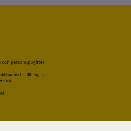
 och personuppgifter
bläsarens inställningar.
reklam.
st.