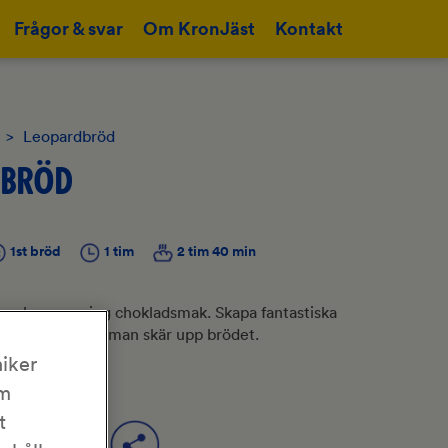
Frågor & svar
Om KronJäst
Kontakt
>
Leopardbröd
DBRÖD
1st bröd
1 tim
2 tim 40 min
som har en aning chokladsmak. Skapa fantastiska
 ser först när man skär upp brödet.
iker
om
t