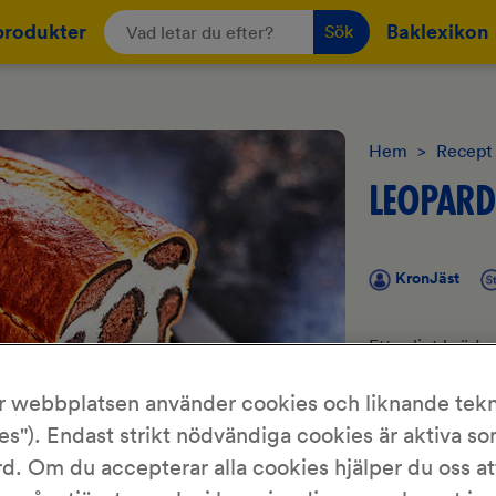
produkter
Baklexikon
Sök
Hem
>
Recept
LEOPAR
KronJäst
Ett roligt bröd 
mönster som man
r webbplatsen använder cookies och liknande tekn
es"). Endast strikt nödvändiga cookies är aktiva s
d. Om du accepterar alla cookies hjälper du oss at