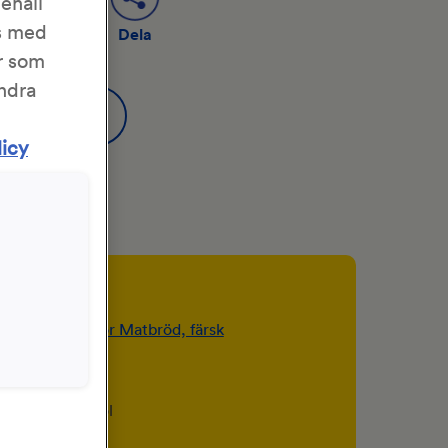
nehåll
as med
Dela
Spara
r som
ändra
licy
er
pkt)
KronJäst för Matbröd, färsk
 dl) mjölk
sk) smör
 6,5 dl) vetemjöl
sk) strösocker