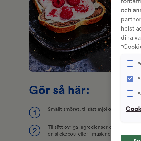
förbätt
och an
partne
helst a
dina va
"Cookie
P
A
Gör så här:
F
Cook
Smällt smöret, tillsätt mjölken och värm t
1
Tillsätt övriga ingredienser och rör ihop t
2
en slickepott eller i maskinen några minut
Spa