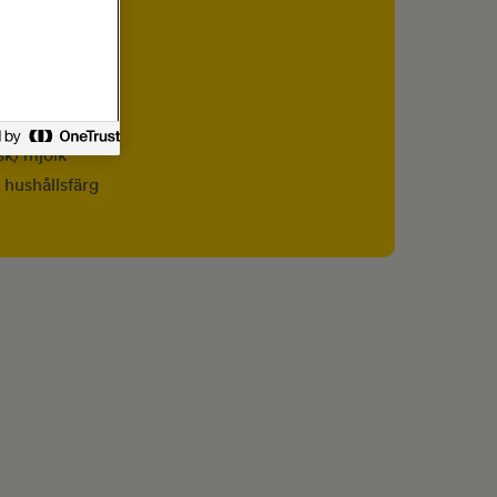
 salt
) äggula
sk) kakao
sk) mjölk
t hushållsfärg