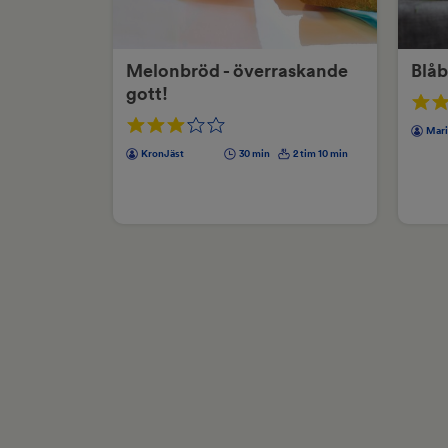
Melonbröd - överraskande
Blå
gott!
Mari
KronJäst
30 min
2 tim 10 min