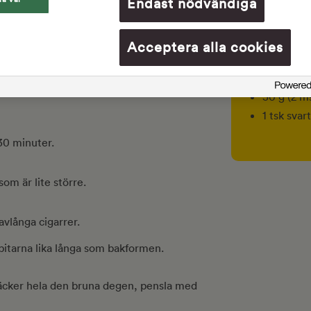
Endast nödvändiga
5 g (1 tsk)
jölk i ena delen. Lägg den ljusa degen
50 g (1 st
Acceptera alla cookies
Färgning
g under plast eller bakduk. Färga degen
18 g (3 m
sedan den svarta degen under plast eller
30 g (2 m
1 tsk svar
30 minuter.
som är lite större.
avlånga cigarrer.
 bitarna lika långa som bakformen.
täcker hela den bruna degen, pensla med