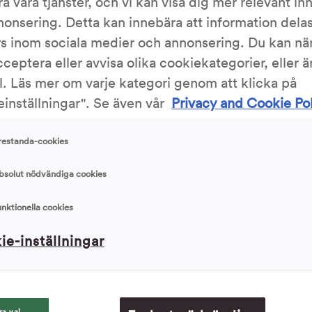
ra våra tjänster, och vi kan visa dig mer relevant in
nonsering. Detta kan innebära att information del
Skriv ut
rs inom sociala medier och annonsering. Du kan nä
cceptera eller avvisa olika cookiekategorier, eller 
4.5/5
l. Läs mer om varje kategori genom att klicka på
4 Röster
inställningar". Se även vår
Privacy and Cookie Po
restanda-cookies
bsolut nödvändiga cookies
Ingrediens
unktionella cookies
25 g (1/2 
ie-inställningar
ill 25 °C. Blanda i jästen och lös den.
250 g (2,5
25 g (1 m
ill en lös smet, blanda ordentligt med t ex
400 g (ca
er.
25 g (2 m
ra val