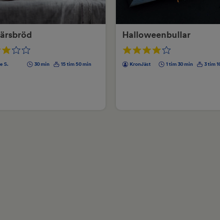
bärsbröd
Halloweenbullar
e S.
30 min
15 tim 50 min
KronJäst
1 tim 30 min
3 tim 