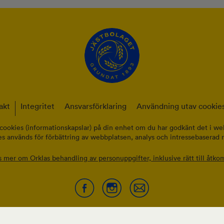
akt
Integritet
Ansvarsförklaring
Användning utav cookies
cookies (informationskapslar) på din enhet om du har godkänt det i web
s används för förbättring av webbplatsen, analys och intressebaserad 
s mer om Orklas behandling av personuppgifter, inklusive rätt till åtkom
SV