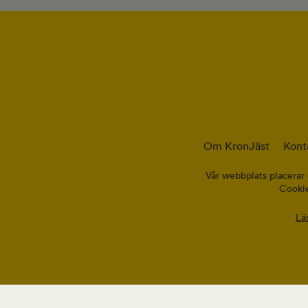
Om KronJäst
Kont
Vår webbplats placerar 
Cookie
Lä