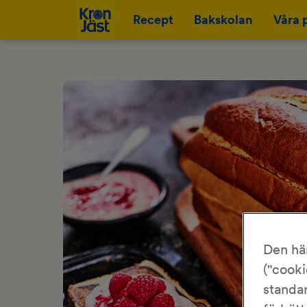
Recept
Bakskolan
Våra 
Den hä
("cooki
standar