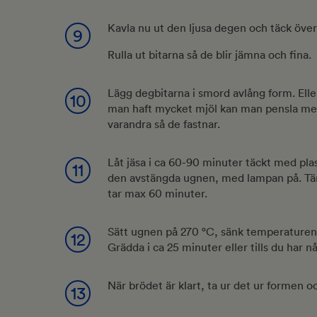
Kavla nu ut den ljusa degen och täck över
9
Rulla ut bitarna så de blir jämna och fina.
Lägg degbitarna i smord avlång form. Elle
10
man haft mycket mjöl kan man pensla med
varandra så de fastnar.
Låt jäsa i ca 60-90 minuter täckt med plas
11
den avstängda ugnen, med lampan på. Tänk
tar max 60 minuter.
Sätt ugnen på 270 °C, sänk temperaturen t
12
Grädda i ca 25 minuter eller tills du har 
När brödet är klart, ta ur det ur formen oc
13