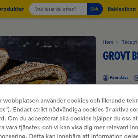
produkter
Baklexikon
Sök
Hem
>
Recept
GROVT B
KronJäst
Prova att baka 
r webbplatsen använder cookies och liknande tekn
sorters mjöl, v
es"). Endast strikt nödvändiga cookies är aktiva s
baka med Crème 
inte varje gång m
d. Om du accepterar alla cookies hjälper du oss at
soppmiddagen li
ra våra tjänster, och vi kan visa dig mer relevant in
nonsering. Detta kan innebära att information del