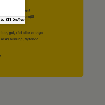
3 dl) rågmjöl
 5 dl) grahamsmjöl
 (ca 3-5 dl) vetemjöl
rikor, gul, röd eller orange
(1 msk) honung, flytande
n