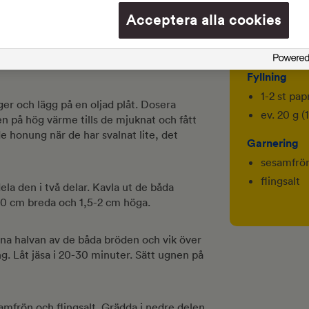
180 g (ca 
 3 minuter snabbt i maskin. Dubbla tiden
Acceptera alla cookies
300 g (ca
180-300 g
Fyllning
1-2 st pap
ger och lägg på en oljad plåt. Dosera
ev. 20 g 
n på hög värme tills de mjuknat och fått
nde honung när de har svalnat lite, det
Garnering
sesamfrö
flingsalt
la den i två delar. Kavla ut de båda
-20 cm breda och 1,5-2 cm höga.
na halvan av de båda bröden och vik över
ng. Låt jäsa i 20-30 minuter. Sätt ugnen på
mfrön och flingsalt. Grädda i nedre delen