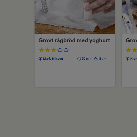
Grovt rågbröd med yoghurt
Gro
Maria Nilsson
30 min
11 tim
Kron