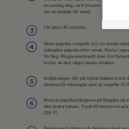
en smidig deg, ca 4 minuter långsamt och
om du knådar för hand.
Låt jäsa i 40 minuter.
3
Skiva paprika i ungefär 0,5 cm breda stän
4
mängden paprika efter smak. Rosta i ugne
fin färg. Ringla eventuellt över lite flyta
bryter av den något beska smaken.
Knåda degen lätt på mjölat bakbord och de
5
delarna till rektanglar som är ungefär 15
Bred ut paprikastängerna på längden på e
6
den andra halvan. Tryck till kanten en ani
225 °C.
Pensla med vatten och dekorera med sesa