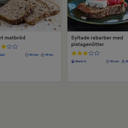
vt matbröd
Syltade rabarber med
pistagenötter
jäst
45 min
19 tim
Marie S.
30 min
3