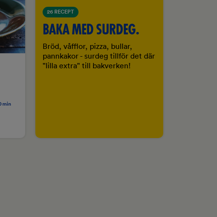
26 RECEPT
BAKA MED SURDEG.
Bröd, våfflor, pizza, bullar,
pannkakor - surdeg tillför det där
"lilla extra" till bakverken!
0 min