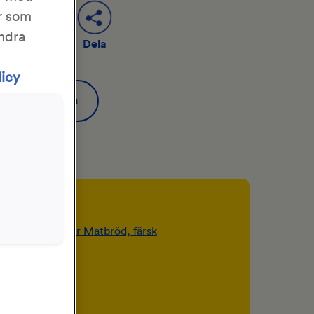
r som
ändra
Dela
Spara
licy
er
er
pkt)
KronJäst för Matbröd, färsk
l) vatten
l) crème fraiche
dl) smör
 tsk) salt