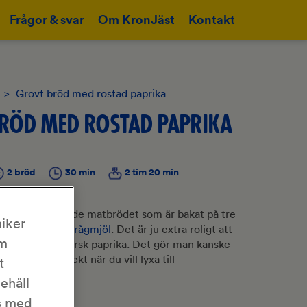
Frågor & svar
Om KronJäst
Kontakt
>
Grovt bröd med rostad paprika
RÖD MED ROSTAD PAPRIKA
2 bröd
30 min
2 tim 20 min
det här spännande matbrödet som är bakat på tre
iker
ete- graham och
rågmjöl
. Det är ju extra roligt att
om
fraiche och färsk paprika. Det gör man kanske
an bakar. Perfekt när du vill lyxa till
t
te extra!
nehåll
as med