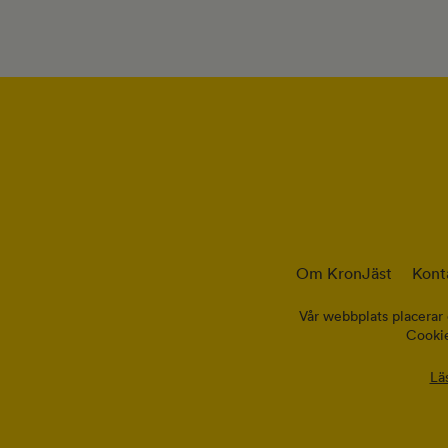
Om KronJäst
Kont
Vår webbplats placerar 
Cookie
Lä