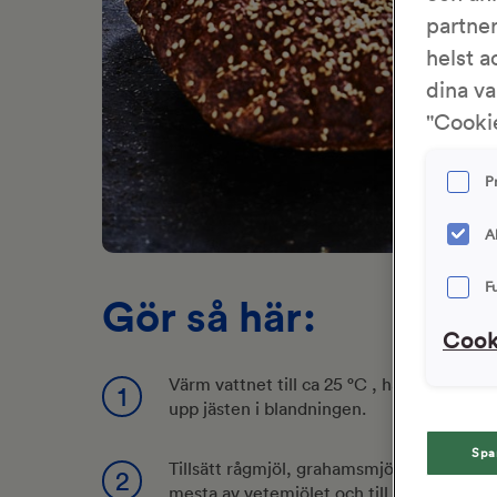
partne
helst a
dina va
"Cookie
P
A
F
Gör så här:
Cook
Värm vattnet till ca 25 °C , häll över i en
1
upp jästen i blandningen.
Spa
Tillsätt rågmjöl, grahamsmjöl och smör kl
2
mesta av vetemjölet och till sist saltet 