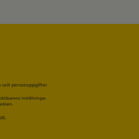
 och personuppgifter
bläsarens inställningar.
reklam.
st.