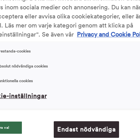
rs inom sociala medier och annonsering. Du kan nä
cceptera eller avvisa olika cookiekategorier, eller 
Skriv ut
l. Läs mer om varje kategori genom att klicka på
inställningar". Se även vår
Privacy and Cookie Po
3.18/5
505 Röst
restanda-cookies
bsolut nödvändiga cookies
unktionella cookies
Ingrediens
ie-inställningar
25 g (1/2 
 bunke och tillsätt crème fraiche. Lös sedan
400 g (4 d
100 g (1 d
50 g (0,5 
ra val
Endast nödvändiga
ickvis under omrörning. Tillsätt även det
6-12 g (1-2
under bearbetning och arbeta samman till