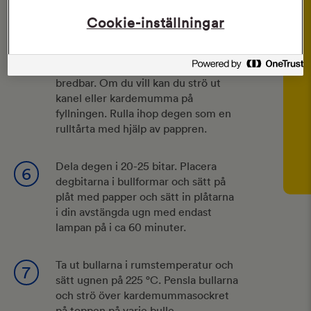
försiktigt ut degen, ca 25 x 60 cm.
Cookie-inställningar
Bred ut fyllningen över hela
5
bulldegen, se till att den är mjuk och
bredbar. Om du vill kan du strö ut
kanel eller kardemumma på
fyllningen. Rulla ihop degen som en
rulltårta med hjälp av pappren.
Dela degen i 20-25 bitar. Placera
6
degbitarna i bullformar och sätt på
plåt med papper och sätt in plåtarna
i din avstängda ugn med endast
lampan på i ca 60 minuter.
Ta ut bullarna i rumstemperatur och
7
sätt ugnen på 225 °C. Pensla bullarna
och strö över kardemummasockret
på toppen på varje bulle.