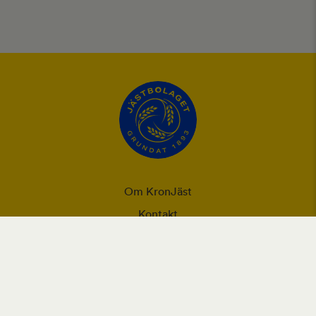
Om KronJäst
Kontakt
Integritet
Ansvarsförklaring
Användning utav cookies och personuppgifter
Vår webbplats placerar cookies (informationskapslar) på din