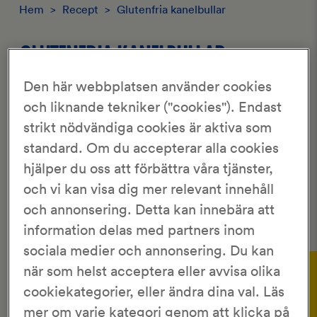
Hem
>
Recept
>
Glutenfria kanelbullar
GLUTENFRIA KANELBULLAR
Den här webbplatsen använder cookies
2.5/5
och liknande tekniker ("cookies"). Endast
2 Röster
strikt nödvändiga cookies är aktiva som
KronJäst
25 st
standard. Om du accepterar alla cookies
30 min
2 tim 10 min
hjälper du oss att förbättra våra tjänster,
och vi kan visa dig mer relevant innehåll
Alla ska få äta goda kanelbullar. Här är ett enkelt recept
och annonsering. Detta kan innebära att
på glutenfria!
information delas med partners inom
sociala medier och annonsering. Du kan
Gör så här:
när som helst acceptera eller avvisa olika
Ingredienser
cookiekategorier, eller ändra dina val. Läs
Lös jästen i mjölken, 25 °C, och rör
1
mer om varje kategori genom att klicka på
ner fiberhusken. Låt stå i ca 10