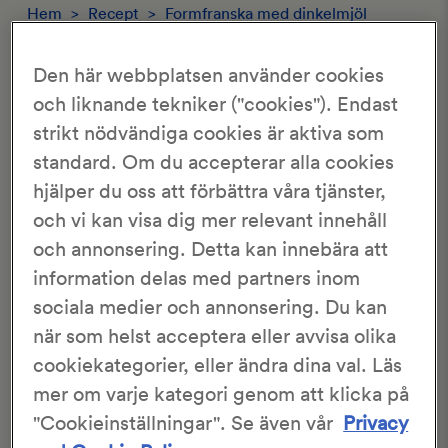
Hem
>
Recept
>
Formfranska med dinkelmjöl
FORMFRANSKA MED DINKELMJÖL
Den här webbplatsen använder cookies
och liknande tekniker ("cookies"). Endast
strikt nödvändiga cookies är aktiva som
3.26/5
503 Röster
standard. Om du accepterar alla cookies
hjälper du oss att förbättra våra tjänster,
Susie Ikoket
2 limpor
och vi kan visa dig mer relevant innehåll
40 min
2 tim 20 min
och annonsering. Detta kan innebära att
information delas med partners inom
En god frukostlimpa med dinkel som förhöjer
sociala medier och annonsering. Du kan
proteinhalten i brödet. Att brödet dessutom är enkelt att
baka är ett ytterligare plus.
när som helst acceptera eller avvisa olika
cookiekategorier, eller ändra dina val. Läs
mer om varje kategori genom att klicka på
Detta är ett recept från en av våra läsare och är inte
"Cookieinställningar". Se även vår
Privacy
skapat eller testbakat av
KronJäst
.