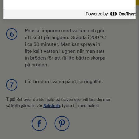
Låt jäsa under bakduk till dubbel
5
storlek, cirka 30 minuter.
Pensla limporna med vatten och gör
6
ett snitt på längden. Grädda i 200 °C
i ca 30 minuter. Man kan spraya in
lite kallt vatten i ugnen när man satt
in bröden för att få lite bättre skorpa
på bröden.
Låt bröden svalna på ett brödgaller.
7
Tips!
Behöver du lite hjälp på traven eller vill lära dig mer
så kolla gärna in vår
Bakskola
. Lycka till med baket!