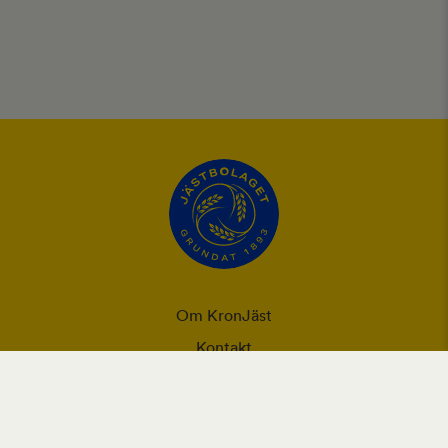
Om KronJäst
Kontakt
Integritet
Ansvarsförklaring
Användning utav cookies och personuppgifter