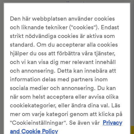
Hem
>
Recept
>
Danska Äppelskivor
Den här webbplatsen använder cookies
DANSKA ÄPPELSKIVOR
och liknande tekniker ("cookies"). Endast
strikt nödvändiga cookies är aktiva som
3.5/5
standard. Om du accepterar alla cookies
509 Röster
hjälper du oss att förbättra våra tjänster,
KronJäst
40 st
och vi kan visa dig mer relevant innehåll
30 min
1 tim
och annonsering. Detta kan innebära att
information delas med partners inom
Danska Äppelskivor, eller danska munkar, är en slags
sociala medier och annonsering. Du kan
runda
pannkakor
med en bit äpple eller sylt i mitten. Man
när som helst acceptera eller avvisa olika
kan använda ett vanligt plättjärn men har man en
cookiekategorier, eller ändra dina val. Läs
munkpanna med runda hål så blir de mer lika de klassiska
danska munkarna.
mer om varje kategori genom att klicka på
"Cookieinställningar". Se även vår
Privacy
Gör så här:
and Cookie Policy