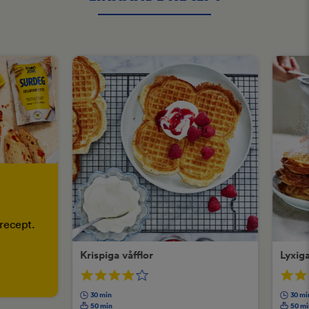
recept.
Krispiga våfflor
Lyxiga
30 min
30 mi
50 min
50 mi