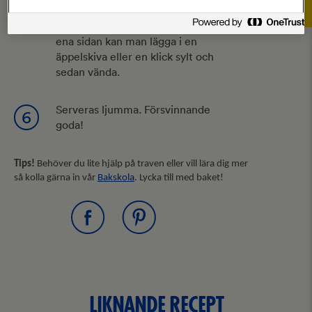
en sked smet i varje hål i
stekpannan. När munken är bakad på
ena sidan kan man lägga i en
äppelskiva eller en klick sylt och
sedan vända.
Serveras ljumma. Försvinnande
6
goda!
Tips!
Behöver du lite hjälp på traven eller vill lära dig mer
så kolla gärna in vår
Bakskola
. Lycka till med baket!
LIKNANDE RECEPT