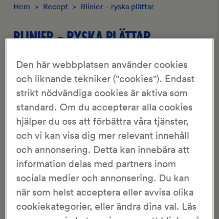
Hem
>
Recept
>
Blinier – ryska plättar
BLINIER – RYSKA PLÄTTAR
Den här webbplatsen använder cookies
3.31/5
540 Röster
och liknande tekniker ("cookies"). Endast
strikt nödvändiga cookies är aktiva som
Marie Skogström
15-16st
standard. Om du accepterar alla cookies
30 min
1 tim 40 min
hjälper du oss att förbättra våra tjänster,
och vi kan visa dig mer relevant innehåll
Blinier (ryska plättar) passar som ett gott kvällsmål, en
och annonsering. Detta kan innebära att
starter eller på buffébordet. Till skillnad från svenska
pannkakor
och plättar innehåller blinier
jäst
och
information delas med partners inom
bovetemjöl
. Det ger ”plättarna” en svagt syrlig
arom
och
sociala medier och annonsering. Du kan
smak, som passar förträffligt tillsammans med både salta
när som helst acceptera eller avvisa olika
tillbehör, så som lax, sill, stenbitsrom eller löjrom. Men
även tillsammans med söta tillbehör, så som grädde och
cookiekategorier, eller ändra dina val. Läs
sylt.