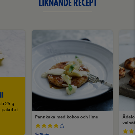
LIKNANDE RECEPT
N!
da 25 g
 g paketet
Pannkaka med kokos och lime
Ädelo
valnö
30 min