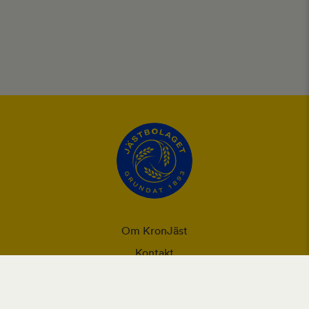
Om KronJäst
Kontakt
Integritet
Ansvarsförklaring