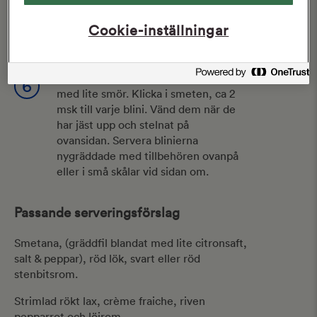
Vispa äggvitorna till hårt skum och
5
Cookie-inställningar
vänd ner skummet i smeten.
Hetta upp ett plättjärn eller blinijärn
6
med lite smör. Klicka i smeten, ca 2
msk till varje blini. Vänd dem när de
har jäst upp och stelnat på
ovansidan. Servera blinierna
nygräddade med tillbehören ovanpå
eller i små skålar vid sidan om.
Passande serveringsförslag
Smetana, (gräddfil blandat med lite citronsaft,
salt & peppar), röd lök, svart eller röd
stenbitsrom.
Strimlad rökt lax, crème fraiche, riven
pepparrot och löjrom