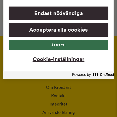
Hållbart
Endast nödvändiga
8 tim +
Aktiv baktid
Acceptera alla cookies
Nyast
Nyast
Spara val
Betyg
Namn
Cookie-inställningar
Om KronJäst
Kontakt
Integritet
Ansvarsförklaring