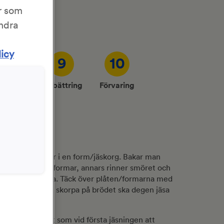
r som
ändra
licy
8
9
10
ddning
Förbättring
Förvaring
ing
n på plåt, eller i en form/jäskorg. Bakar man
el använda bakformar, annars rinner smöret och
bullarna blir torra. Täck över plåten/formarna med
a en extra tjock skorpa på brödet ska degen jäsa
det lika viktigt som vid första jäsningen att