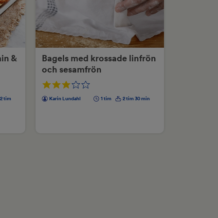
in &
Bagels med krossade linfrön
och sesamfrön
2 tim
Karin Lundahl
1 tim
2 tim 30 min