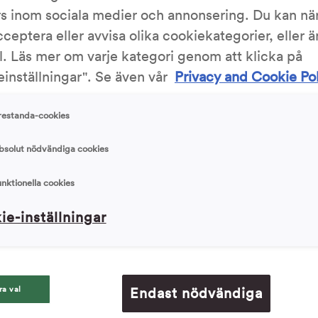
med jäst är du välkommen att ta del av vår bakskola.
rs inom sociala medier och annonsering. Du kan nä
KronJäst – bakglädje sedan 1893.
cceptera eller avvisa olika cookiekategorier, eller 
l. Läs mer om varje kategori genom att klicka på
inställningar". Se även vår
Privacy and Cookie Po
4
5
6
7
restanda-cookies
eredning
Första Jäsning
Utbakning
Andra Jäsning
Grä
bsolut nödvändiga cookies
Andra Jäsn
unktionella cookies
ie-inställningar
Lägg det färdigformade bröde
vetebullar kan man med förd
fyllningen ut på plåten och 
en handduk/plast. Vill man h
utan skydd.
ra val
Endast nödvändiga
Under den andra jäsningen är 