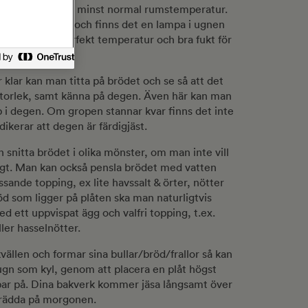
um utan drag med minst normal rumstemperatur.
 ugn att jäsa i och finns det en lampa i ugnen
et blir då en perfekt temperatur och bra fukt för
r klar kan man titta på brödet och se så att det
el storlek, samt känna på degen. Även här kan man
op i degen. Om gropen stannar kvar finns det inte
dikerar att degen är färdigjäst.
 snitta brödet i olika mönster, om man inte vill
ligt. Man kan också pensla brödet med vatten
assande topping, ex lite havssalt & örter, nötter
öd som ligger på plåten ska man naturligtvis
d ett uppvispat ägg och valfri topping, t.ex.
ler hasselnötter.
llen och formar sina bullar/bröd/frallor så kan
gn som kyl, genom att placera en plåt högst
ar på. Dina bakverk kommer jäsa långsamt över
 grädda på morgonen.