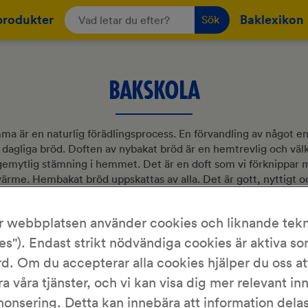
produkter
Baklexikon
Sök
BAKSKOLA
a är en naturlig förädlingsprocess. En förvandling av något enk
t dagliga bröd. Doften av nybakat bröd är en hemtrevlig och v
gemytlig stämning i hemmet. Det är en doft som vi förknippar 
rme. Hembakat bröd uppskattas av alla. Det är gott, nyttigt 
n äter. Att knåda en deg kan ge en känsla av terapi och harmo
an lära sig att baka. Att mäta upp ingredienser och blanda till
r webbplatsen använder cookies och liknande tekn
st. Lär man sig att handskas med en bra grunddeg blir man snab
es"). Endast strikt nödvändiga cookies är aktiva s
ch snart kan man själv experimentera med olika mjölsorter, 
d. Om du accepterar alla cookies hjälper du oss at
garnering. Brödets smak kan varieras med hjälp av mjölet. Vetem
röd. Grova mjölsorter ger ett grövre, lite mer kompakt bröd. Ful
ra våra tjänster, och vi kan visa dig mer relevant in
 fiber och ger en mer mustig smak. Vill du förbättra dina kunsk
nonsering. Detta kan innebära att information del