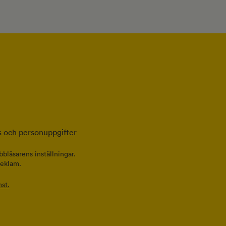
 och personuppgifter
bläsarens inställningar.
reklam.
st.