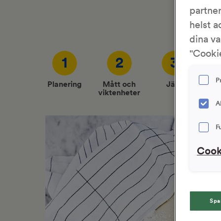
partne
helst a
dina va
"Cookie
1
2
3
P
Planering
Mått och
Jäst
Degb
viktenheter
A
F
Cook
Spa