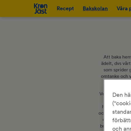
Recept
Bakskolan
Våra 
Att baka hemm
ädelt, dvs vår
som sprider 
omtanke och vä
ma
Vem som helst k
Den hä
svår kon
("cooki
hemmabagare o
standar
och varierande 
och luftigt b
förbätt
brödet rikt på
och an