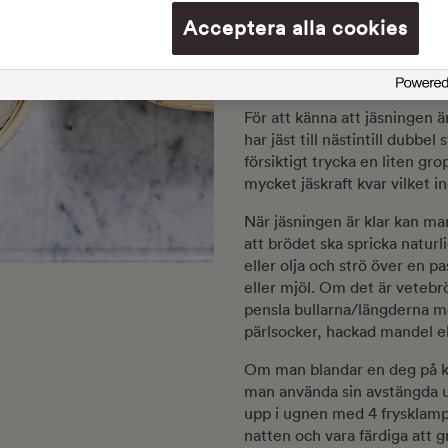
brödet står skyddat i ett r
Acceptera alla cookies
Man kan använda en avstängd
så får den gärna vara tänd, d
jäsningen.
För att känna att jäsningen ä
har jäst till nästintill dubb
försiktigt trycka en liten gr
mycket jäskraft kvar vilket in
När jäsningen är klar kan man
att brödet ska spricka natur
eller olja och strö över en p
eller mjöl. Om det är vetebr
pensla bullarna/längderna me
pärlsocker, hackad mandel el
Om man blandar en deg på kvä
man använda sin avstängda u
upp i ugnen med 4 frysklamp
natten och vara färdiga att