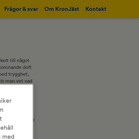
Frågor & svar
Om KronJäst
Kontakt
elt till något
älkomnande doft
med trygghet,
och man vet vad
ni.
 en deg är ingen
iker
bt en bra
om
utbakningssätt
t
jöl ger ett lätt
lkornsmjöl gör
nehåll
aper om bakning
as med