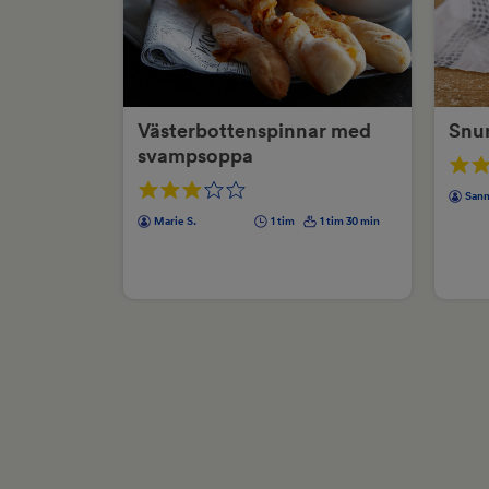
Västerbottenspinnar med
Snur
svampsoppa
Sann
Marie S.
1 tim
1 tim 30 min