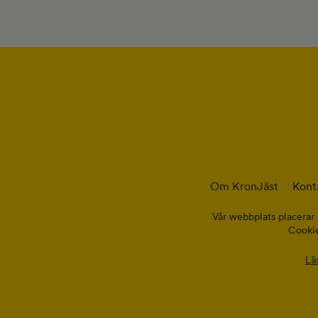
Om KronJäst
Kont
Vår webbplats placerar 
Cookie
Lä