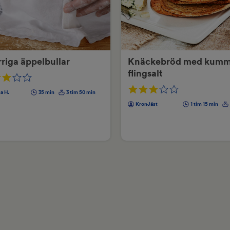
riga äppelbullar
Knäckebröd med kumm
flingsalt
a H.
35 min
3 tim 50 min
KronJäst
1 tim 15 min