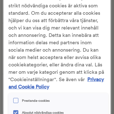
Bortgörning
strikt nödvändiga cookies är aktiva som
Slutlig degblandning, då fördeg blandas med de sista
standard. Om du accepterar alla cookies
ingredienserna, eller när man blandar alla ingredienser på
hjälper du oss att förbättra våra tjänster,
en gång.
och vi kan visa dig mer relevant innehåll
Bovetekross
och annonsering. Detta kan innebära att
Krossade bovetekorn. Bovete är en ört som tillhör
information delas med partners inom
pilörtsfamiljen.
sociala medier och annonsering. Du kan
Bovetemjöl
när som helst acceptera eller avvisa olika
Ett mjöl som är malt på bovete, en växt som är nära släkt
cookiekategorier, eller ändra dina val. Läs
med rabarber och vars frukter används för att göra mjöl
mer om varje kategori genom att klicka på
eller gryn. Helt glutenfritt och utgör ofta
"Cookieinställningar". Se även vår
Privacy
huvudingrediensen i glutenfria mjölblandningar.
and Cookie Policy
Bräck
Mindre del av en stor deg.
Prestanda-cookies
Brödsäd
Absolut nödvändiga cookies
Vete och råg betecknas som brödsäd. Av alla sädesslag har