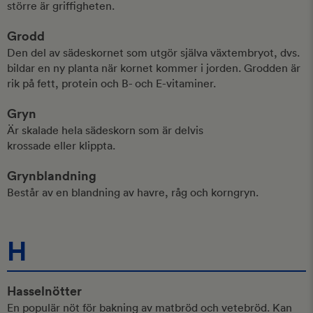
större är griffigheten.
Grodd
Den del av sädeskornet som utgör själva växtembryot, dvs.
bildar en ny planta när kornet kommer i jorden. Grodden är
rik på fett, protein och B- och E-vitaminer.
Gryn
Är skalade hela sädeskorn som är delvis
krossade eller klippta.
Grynblandning
Består av en blandning av havre, råg och korngryn.
H
Hasselnötter
En populär nöt för bakning av matbröd och vetebröd. Kan