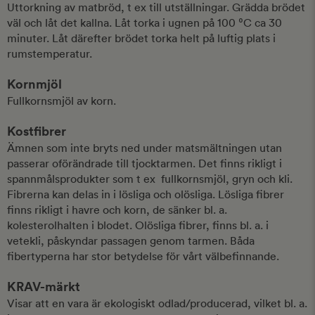
Uttorkning av matbröd, t ex till utställningar. Grädda brödet
väl och låt det kallna. Låt torka i ugnen på 100 ⁰C ca 30
minuter. Låt därefter brödet torka helt på luftig plats i
rumstemperatur.
Kornmjöl
Fullkornsmjöl av korn.
Kostfibrer
Ämnen som inte bryts ned under matsmältningen utan
passerar oförändrade till tjocktarmen. Det finns rikligt i
spannmålsprodukter som t ex fullkornsmjöl, gryn och kli.
Fibrerna kan delas in i lösliga och olösliga. Lösliga fibrer
finns rikligt i havre och korn, de sänker bl. a.
kolesterolhalten i blodet. Olösliga fibrer, finns bl. a. i
vetekli, påskyndar passagen genom tarmen. Båda
fibertyperna har stor betydelse för vårt välbefinnande.
KRAV-märkt
Visar att en vara är ekologiskt odlad/producerad, vilket bl. a.