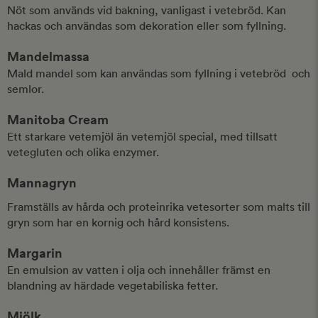
Nöt som används vid bakning, vanligast i vetebröd. Kan
hackas och användas som dekoration eller som fyllning.
Mandelmassa
Mald mandel som kan användas som fyllning i vetebröd och
semlor.
Manitoba Cream
Ett starkare vetemjöl än vetemjöl special, med tillsatt
vetegluten och olika enzymer.
Mannagryn
Framställs av hårda och proteinrika vetesorter som malts till
gryn som har en kornig och hård konsistens.
Margarin
En emulsion av vatten i olja och innehåller främst en
blandning av härdade vegetabiliska fetter.
Mjölk