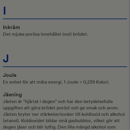
I
Inkråm
Det mjuka porösa innehållet inuti brödet.
J
Joule
En enhet för att mäta energi. 1 Joule = 0,239 Kalori.
Jäsning
Jästen är "hjärtat i degen" och har den betydelsefulla
uppgiften att göra brödet poröst och ge smak och arom.
Jästen bryter ner stärkelse/socker till koldioxid och alkohol
(etanol). Koldioxidet bildar små gasbubblor, vilket gör att
degen jäser och blir luftig. Den lilla mängd alkohol som