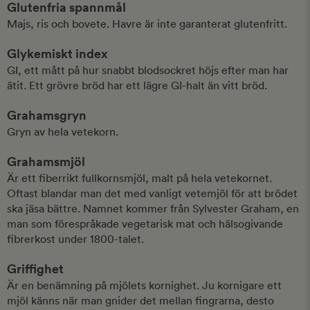
Glutenfria spannmål
Majs, ris och bovete. Havre är inte garanterat glutenfritt.
Glykemiskt index
GI, ett mått på hur snabbt blodsockret höjs efter man har
ätit. Ett grövre bröd har ett lägre GI-halt än vitt bröd.
Grahamsgryn
Gryn av hela vetekorn.
Grahamsmjöl
Är ett fiberrikt fullkornsmjöl, malt på hela vetekornet.
Oftast blandar man det med vanligt vetemjöl för att brödet
ska jäsa bättre. Namnet kommer från Sylvester Graham, en
man som förespråkade vegetarisk mat och hälsogivande
fibrerkost under 1800-talet.
Griffighet
Är en benämning på mjölets kornighet. Ju kornigare ett
mjöl känns när man gnider det mellan fingrarna, desto