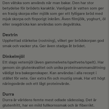
Den vätska som används när man bakar. Den har stor
betydelse för brödets karaktär. Vanligast är vatten som ger
en frasig skorpa eller mjölk som ger ett fylligare bröd med
mjuk skorpa och finporigt inkråm. Även filmjölk, yoghurt, öl
eller svagdricka kan användas som degvätska.
Dextrin
Upphettad stärkelse (rostning), vilket ger brödskorpan god
smak och vacker yta. Ger även stadga åt brödet.
Dinkelmjöl
Ett slags vetemjöl (även gammelvete/speltvete/spelt). Har
genom sin glutenkvalitet och unika proteinsammansättning
väldigt bra bakegenskaper. Kan användas i alla recept i
stället för vete. Ger extra fin och mustig smak. Har ett högt
näringsvärde och ett lågt proteinvärde.
Durra
Durra är världens femte mest odlade sädesslag. Det är
glutenfritt, har en mild fullkornssmak och är fiberrikt.