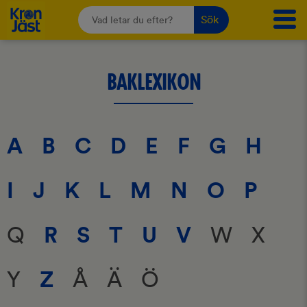
Sök
BAKLEXIKON
A
B
C
D
E
F
G
H
I
J
K
L
M
N
O
P
R
S
T
U
V
Q
W
X
Z
Y
Å
Ä
Ö