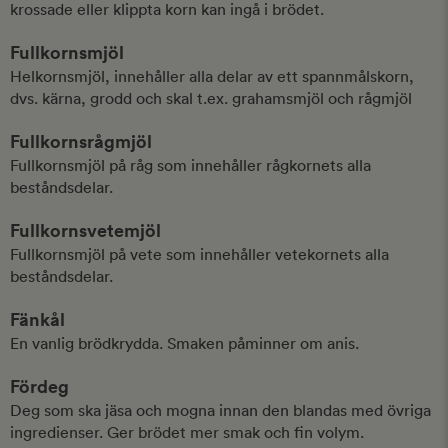
krossade eller klippta korn kan ingå i brödet.
Fullkornsmjöl
Helkornsmjöl, innehåller alla delar av ett spannmålskorn,
dvs. kärna, grodd och skal t.ex. grahamsmjöl och rågmjöl
Fullkornsrågmjöl
Fullkornsmjöl på råg som innehåller rågkornets alla
beståndsdelar.
Fullkornsvetemjöl
Fullkornsmjöl på vete som innehåller vetekornets alla
beståndsdelar.
Fänkål
En vanlig brödkrydda. Smaken påminner om anis.
Fördeg
Deg som ska jäsa och mogna innan den blandas med övriga
ingredienser. Ger brödet mer smak och fin volym.