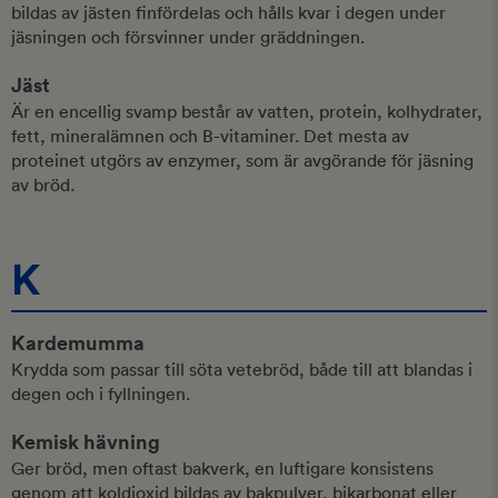
bildas av jästen finfördelas och hålls kvar i degen under
jäsningen och försvinner under gräddningen.
Jäst
Är en encellig svamp består av vatten, protein, kolhydrater,
fett, mineralämnen och B-vitaminer. Det mesta av
proteinet utgörs av enzymer, som är avgörande för jäsning
av bröd.
K
Kardemumma
Krydda som passar till söta vetebröd, både till att blandas i
degen och i fyllningen.
Kemisk hävning
Ger bröd, men oftast bakverk, en luftigare konsistens
genom att koldioxid bildas av bakpulver, bikarbonat eller