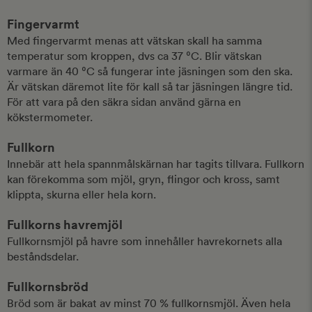
Fingervarmt
Med fingervarmt menas att vätskan skall ha samma
temperatur som kroppen, dvs ca 37 ⁰C. Blir vätskan
varmare än 40 ⁰C så fungerar inte jäsningen som den ska.
Är vätskan däremot lite för kall så tar jäsningen längre tid.
För att vara på den säkra sidan använd gärna en
kökstermometer.
Fullkorn
Innebär att hela spannmålskärnan har tagits tillvara. Fullkorn
kan förekomma som mjöl, gryn, flingor och kross, samt
klippta, skurna eller hela korn.
Fullkorns havremjöl
Fullkornsmjöl på havre som innehåller havrekornets alla
beståndsdelar.
Fullkornsbröd
Bröd som är bakat av minst 70 % fullkornsmjöl. Även hela