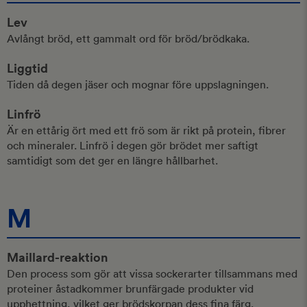
Lev
Avlångt bröd, ett gammalt ord för bröd/brödkaka.
Liggtid
Tiden då degen jäser och mognar före uppslagningen.
Linfrö
Är en ettårig ört med ett frö som är rikt på protein, fibrer
och mineraler. Linfrö i degen gör brödet mer saftigt
samtidigt som det ger en längre hållbarhet.
M
Maillard-reaktion
Den process som gör att vissa sockerarter tillsammans med
proteiner åstadkommer brunfärgade produkter vid
upphettning, vilket ger brödskorpan dess fina färg.