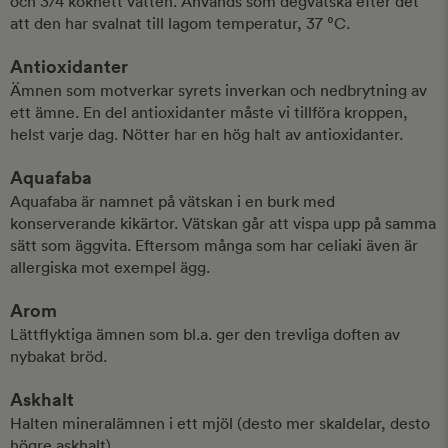
och 3/4 kokhett vatten. Används som degvätska efter det
att den har svalnat till lagom temperatur, 37 ⁰C.
Antioxidanter
Ämnen som motverkar syrets inverkan och nedbrytning av
ett ämne. En del antioxidanter måste vi tillföra kroppen,
helst varje dag. Nötter har en hög halt av antioxidanter.
Aquafaba
Aquafaba är namnet på vätskan i en burk med
konserverande kikärtor. Vätskan går att vispa upp på samma
sätt som äggvita. Eftersom många som har celiaki även är
allergiska mot exempel ägg.
Arom
Lättflyktiga ämnen som bl.a. ger den trevliga doften av
nybakat bröd.
Askhalt
Halten mineralämnen i ett mjöl (desto mer skaldelar, desto
högre askhalt).