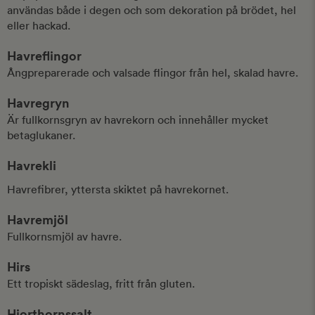
användas både i degen och som dekoration på brödet, hel
eller hackad.
Havreflingor
Ångpreparerade och valsade flingor från hel, skalad havre.
Havregryn
Är fullkornsgryn av havrekorn och innehåller mycket
betaglukaner.
Havrekli
Havrefibrer, yttersta skiktet på havrekornet.
Havremjöl
Fullkornsmjöl av havre.
Hirs
Ett tropiskt sädeslag, fritt från gluten.
Hjorthornssalt